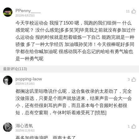
PPenny____
11
2019年4月25日
今天学校运动会 我报了1500 嗯，我跑的我们组倒一 什么
感觉呢？ 没什么感觉
[多多笑哭]
毕竟我之前就没有参加过什
么运动会 报的时候就是想着锻炼一下自己 能跑完就是一种
骄傲 多了一种大学经历 加油哦孙笑沛！今天很棒呢好多同
学都在给你喊加油呢 很感动我不会忘记的哈哈有勇气输也
是一种勇气呢
最新评论(113)
popping-laow
3
2026年1月16日
都搁这叽里咕噜说什么呢，这合集收录的太差劲了，完全
没做筛选，只要是个雨声就放进来，结果声音一会大一会
小，还有些很刺耳的声音，而且基本每个音频时长都很
短，总有空窗期，午休时听着难受死了
[愤怒]
湖心透氧
1
2025年11月4日
再多加些海浪吧，雨声太多了