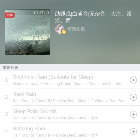
319万
助睡眠|白噪音|无杂音。大海、溪
歌单
流、雨
-情殇雨夜-
歌曲列表
Rhythmic Rain (Suitable for Sleep)
1
Echoes of Nature / Soothing Nature Sounds / Rainforest Sounds
- #11 Comforting Summer Rain Sounds
Hard Rain
2
Rain Sounds / BodyHI / Rain for Deep Sleep
- !!" Window Rain Sounds "!!
Sleep Rain Sounds
3
Rain Sounds / BodyHI / Rain for Deep Sleep
- 雨声
Relaxing Rain
4
Rain Sounds / BodyHI / Rain for Deep Sleep
- 雨声