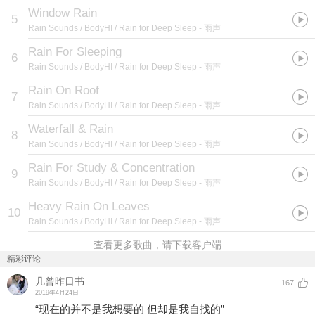
Window Rain
5
Rain Sounds / BodyHI / Rain for Deep Sleep
- 雨声
Rain For Sleeping
6
Rain Sounds / BodyHI / Rain for Deep Sleep
- 雨声
Rain On Roof
7
Rain Sounds / BodyHI / Rain for Deep Sleep
- 雨声
Waterfall & Rain
8
Rain Sounds / BodyHI / Rain for Deep Sleep
- 雨声
Rain For Study & Concentration
9
Rain Sounds / BodyHI / Rain for Deep Sleep
- 雨声
Heavy Rain On Leaves
10
Rain Sounds / BodyHI / Rain for Deep Sleep
- 雨声
查看更多歌曲，请下载客户端
精彩评论
几曾昨日书
167
2019年4月24日
“现在的并不是我想要的 但却是我自找的” ​​​