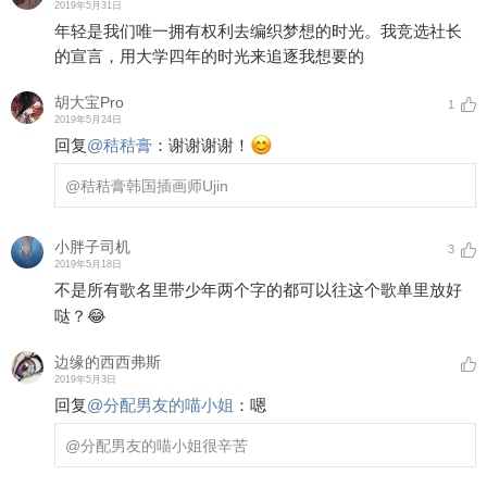
2019年5月31日
年轻是我们唯一拥有权利去编织梦想的时光。我竞选社长
的宣言，用大学四年的时光来追逐我想要的
胡大宝Pro
1
2019年5月24日
回复
@
秸秸膏
：
谢谢谢谢！
@秸秸膏
韩国插画师Ujin
小胖子司机
3
2019年5月18日
不是所有歌名里带少年两个字的都可以往这个歌单里放好
哒？😂
边缘的西西弗斯
2019年5月3日
回复
@
分配男友的喵小姐
：
嗯
@分配男友的喵小姐
很辛苦