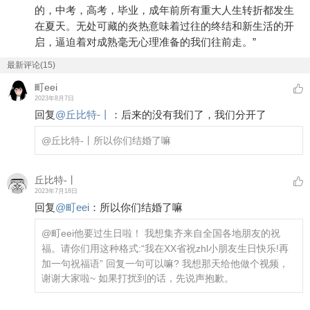
的，中考，高考，毕业，成年前所有重大人生转折都发生
在夏天。无处可藏的炎热意味着过往的终结和新生活的开
启，逼迫着对成熟毫无心理准备的我们往前走。”
最新评论(15)
町eei
2023年8月7日
回复
@
丘比特-丨
：
后来的没有我们了，我们分开了
@丘比特-丨
所以你们结婚了嘛
丘比特-丨
2023年7月18日
回复
@
町eei
：
所以你们结婚了嘛
@町eei
他要过生日啦！ 我想集齐来自全国各地朋友的祝
福。请你们用这种格式:“我在XX省祝zhl小朋友生日快乐!再
加一句祝福语” 回复一句可以嘛? 我想那天给他做个视频，
谢谢大家啦~ 如果打扰到的话，先说声抱歉。