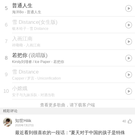
普通人生
5
海洋Bo
- 普通人生
雪 Distance(女生版)
6
银木铃子
- 雪 Distance
入画江南
7
祥嘞嘞
- 入画江南
若把你
(
说唱版
)
8
Kirsty刘瑾睿 / Ice Paper
- 若把你
雪 Distance
9
Capper / 罗言
- Uniconfication
小嫦娥
10
安子与九妹乐队
- 对酒当歌
查看更多歌曲，请下载客户端
精彩评论
知世Hilik
40
2020年7月27日
最近看到很喜欢的一段话：”夏天对于中国的孩子是特殊