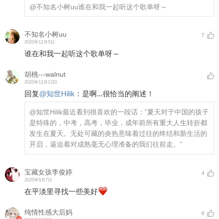
@不知名小树uu
谁在和我一起听这个歌单呀～
不知名小树uu
7
2020年12月5日
谁在和我一起听这个歌单呀～
胡桃---walnut
2020年11月13日
回复
@
知世Hilik
：
是啊...很恰当的阐述！
@知世Hilik
最近看到很喜欢的一段话：”夏天对于中国的孩子
是特殊的，中考，高考，毕业，成年前所有重大人生转折都
发生在夏天。无处可藏的炎热意味着过往的终结和新生活的
开启，逼迫着对成熟毫无心理准备的我们往前走。”
宝藏女孩李俊婷
4
2020年9月7日
在平淡里寻找一些美好
纯情性感大后妈
6