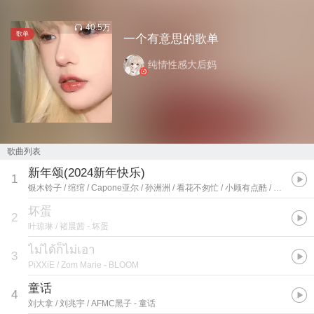
40.5万
歌单
一个有意思的歌单
纯情性感大后妈
歌曲列表
新年颂(2024新年快乐)
1
银木铃子 / 绾绾 / Capone亚尔 / 孙洲洲 / 看花不匆忙 / 小顾有点酷 / Bravitar
-
坏蛋
2
叶琼琳 / 褚晨茜
- 坏蛋
ไม่ได้ก็ไม่เอา
3
PiXXiE / Zom Marie
- BLOOM
童话
4
刘大拿 / 刘兆宇 / AFMC黑子
- 童话