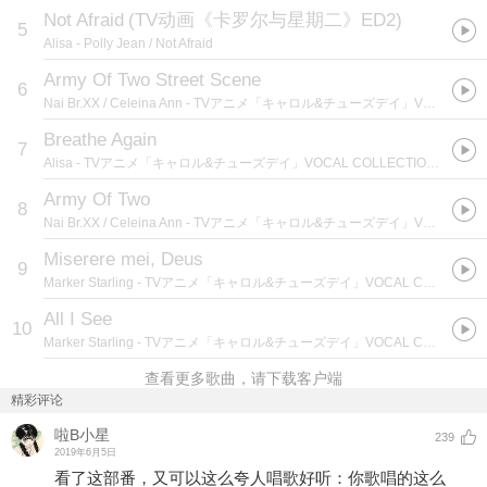
Not Afraid
(
TV动画《卡罗尔与星期二》ED2
)
5
Alisa
- Polly Jean / Not Afraid
Army Of Two Street Scene
6
Nai Br.XX / Celeina Ann
- TVアニメ「キャロル&チューズデイ」VOCAL COLLECTION Vol.2
Breathe Again
7
Alisa
- TVアニメ「キャロル&チューズデイ」VOCAL COLLECTION Vol.2
Army Of Two
8
Nai Br.XX / Celeina Ann
- TVアニメ「キャロル&チューズデイ」VOCAL COLLECTION Vol.2
Miserere mei, Deus
9
Marker Starling
- TVアニメ「キャロル&チューズデイ」VOCAL COLLECTION Vol.2
All I See
10
Marker Starling
- TVアニメ「キャロル&チューズデイ」VOCAL COLLECTION Vol.2
查看更多歌曲，请下载客户端
精彩评论
啦B小星
239
2019年6月5日
看了这部番，又可以这么夸人唱歌好听：你歌唱的这么