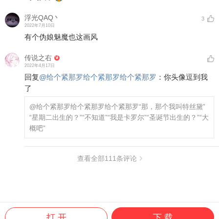
浮光QAQ丶
3
2022年7月10日
有个伪娘魅魔也这画风
传说之右
2022年4月17日
回复
@
给个紧那罗给个紧那罗给个紧那罗
：
你头像逗到我
了
@给个紧那罗给个紧那罗给个紧那罗
“那，那个我叫特丝黛”
“星期二出生的？”“不知道”“我是卡罗尔”“圣诞节出生的？”“大
概吧”
查看全部
111
条评论
打 开
下 载