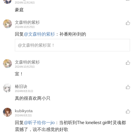
2024年12月24日
豪庭
文森特的紫杉
2024年10月25日
回复
@
文森特的紫杉
：
补番刚补到的
@文森特的紫杉
宣！
文森特的紫杉
2024年10月25日
宣！
椿旧诀
2024年8月31日
真的很喜欢两小只
kubikyota
2024年8月2日
回复
@
昕子给你一jio
：
当初听到The loneliest girl时灵魂都
震撼了，说不出感觉的好歌