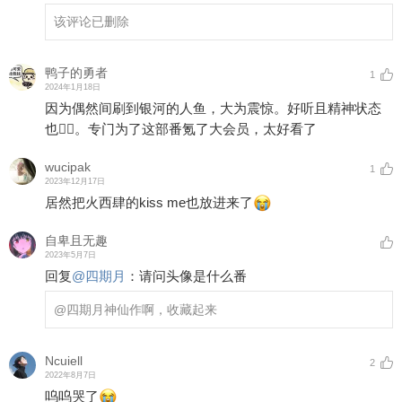
该评论已删除
鸭子的勇者
1
2024年1月18日
因为偶然间刷到银河的人鱼，大为震惊。好听且精神状态
也👍🏻。专门为了这部番氪了大会员，太好看了
wucipak
1
2023年12月17日
居然把火西肆的kiss me也放进来了
自卑且无趣
2023年5月7日
回复
@
四期月
：
请问头像是什么番
@四期月
神仙作啊，收藏起来
Ncuiell
2
2022年8月7日
呜呜哭了