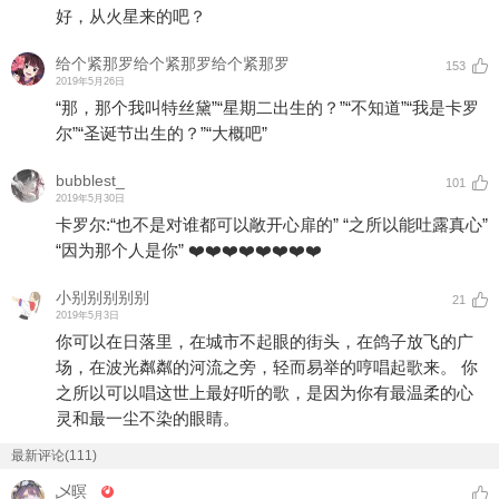
好，从火星来的吧？
给个紧那罗给个紧那罗给个紧那罗
153
2019年5月26日
“那，那个我叫特丝黛”“星期二出生的？”“不知道”“我是卡罗
尔”“圣诞节出生的？”“大概吧”
bubblest_
101
2019年5月30日
卡罗尔:“也不是对谁都可以敞开心扉的” “之所以能吐露真心”
“因为那个人是你” ❤️❤️❤️❤️❤️❤️❤️❤️
小别别别别别
21
2019年5月3日
你可以在日落里，在城市不起眼的街头，在鸽子放飞的广
场，在波光粼粼的河流之旁，轻而易举的哼唱起歌来。 你
之所以可以唱这世上最好听的歌，是因为你有最温柔的心
灵和最一尘不染的眼睛。
最新评论(111)
乄暝_