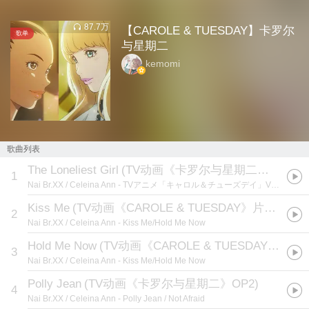
87.7万
【CAROLE & TUESDAY】卡罗尔
歌单
与星期二
kemomi
歌曲列表
The Loneliest Girl
(
TV动画《卡罗尔与星期二》第2、12集插曲
1
Nai Br.XX / Celeina Ann
- TVアニメ「キャロル＆チューズデイ」VOCAL COLLECTION Vol.1
Kiss Me
(
TV动画《CAROLE & TUESDAY》片头曲
)
2
Nai Br.XX / Celeina Ann
- Kiss Me/Hold Me Now
Hold Me Now
(
TV动画《CAROLE & TUESDAY》片尾曲:TVアニメ「キャロル＆チューズデイ」OPテーマ
3
Nai Br.XX / Celeina Ann
- Kiss Me/Hold Me Now
Polly Jean
(
TV动画《卡罗尔与星期二》OP2
)
4
Nai Br.XX / Celeina Ann
- Polly Jean / Not Afraid