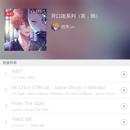
17571
歌单
开口跪系列（英，韩）
猫离-w-
歌曲列表
WET
1
J.Y. Park
- WET
Mi Chico (Official - Jason Derulo x Melody)
2
DJ Goja / Jason Derulo / Melody
- Mi Chico (Official - Jason Derulo x Melody)
From The Start
3
Laufey
- From The Start
TAKE ME
4
D A N N Y
- TAKE ME