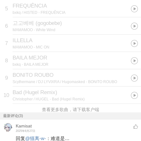
FREQUÊNCIA
5
bxkq / HISTED
- FREQUÊNCIA
고고베베 (gogobebe)
6
MAMAMOO
- White Wind
ILLELLA
7
MAMAMOO
- MIC ON
BAILA MEJOR
8
bxkq
- BAILA MEJOR
BONITO ROUBO
9
Scythermane / DJ LYVIXRA / Hugomasked
- BONITO ROUBO
Bad (Hugel Remix)
10
Christopher / HUGEL
- Bad (Hugel Remix)
查看更多歌曲，请下载客户端
最新评论(3)
Kamisat
2025年6月27日
回复
@
猫离-w-
：
难道是…