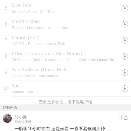
One Two
5
Sweep J / Cuee
- One Two
breathe slow
6
Rook1e / Meltycanon
- breathe slow
Lemon (Edit)
7
N.E.R.D. / Rihanna
- Lemon (Edit)
I Don't Care (Jonas Blue Remix)
8
Ed Sheeran / Justin Bieber / Jonas Blue
- I Don't Care (Jonas Blue Remix)
San Andreas (Radio Edit)
9
Groove Delight
- San Andreas
You
10
Samuel
- You
查看更多歌曲，请下载客户端
精彩评论
时小路
49
2019年2月6日
一听听10小时左右 还是坐着 一直看着歌词那种