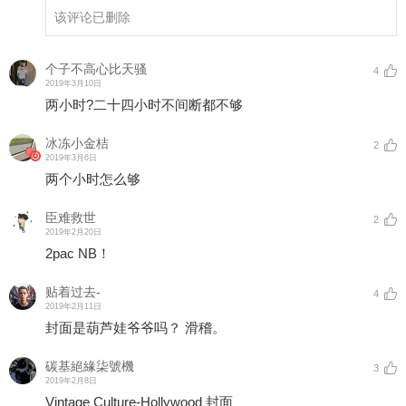
该评论已删除
个子不高心比天骚
4
2019年3月10日
两小时?二十四小时不间断都不够
冰冻小金桔
2
2019年3月6日
两个小时怎么够
臣难救世
2
2019年2月20日
2pac NB！
贴着过去-
4
2019年2月11日
封面是葫芦娃爷爷吗？ 滑稽。
碳基絕緣柒號機
3
2019年2月8日
Vintage Culture-Hollywood 封面