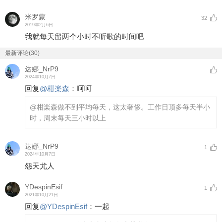
米罗蒙
32
2019年2月6日
我就每天留两个小时不听歌的时间吧
最新评论(30)
达娜_NrP9
2024年10月7日
回复
@
柑楽森
：
呵呵
@柑楽森
做不到平均每天，这太奢侈。工作日顶多每天半小
时，周末每天三小时以上
达娜_NrP9
1
2024年10月7日
怨天尤人
YDespinEsif
1
2021年10月21日
回复
@
YDespinEsif
：
一起