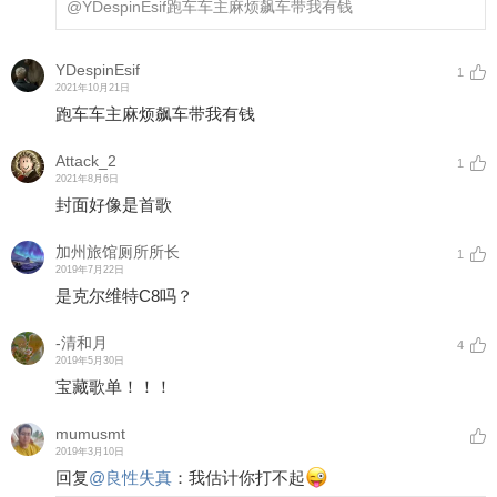
@YDespinEsif
跑车车主麻烦飙车带我有钱
YDespinEsif
1
2021年10月21日
跑车车主麻烦飙车带我有钱
Attack_2
1
2021年8月6日
封面好像是首歌
加州旅馆厕所所长
1
2019年7月22日
是克尔维特C8吗？
-清和月
4
2019年5月30日
宝藏歌单！！！
mumusmt
2019年3月10日
回复
@
良性失真
：
我估计你打不起