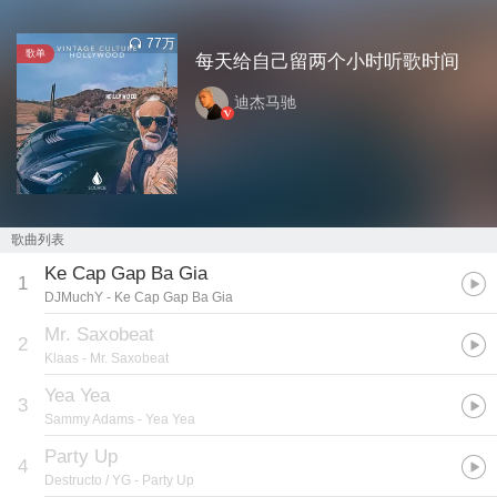
77万
歌单
每天给自己留两个小时听歌时间
迪杰马驰
歌曲列表
Ke Cap Gap Ba Gia
1
DJMuchY
- Ke Cap Gap Ba Gia
Mr. Saxobeat
2
Klaas
- Mr. Saxobeat
Yea Yea
3
Sammy Adams
- Yea Yea
Party Up
4
Destructo / YG
- Party Up