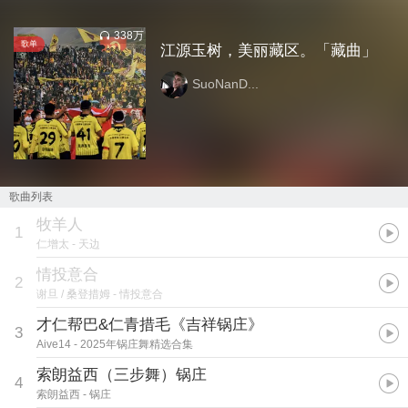
338万
歌单
江源玉树，美丽藏区。「藏曲」
SuoNanD...
歌曲列表
牧羊人
1
仁增太
- 天边
情投意合
2
谢旦 / 桑登措姆
- 情投意合
才仁帮巴&仁青措毛《吉祥锅庄》
3
Aive14
- 2025年锅庄舞精选合集
索朗益西（三步舞）锅庄
4
索朗益西
- 锅庄