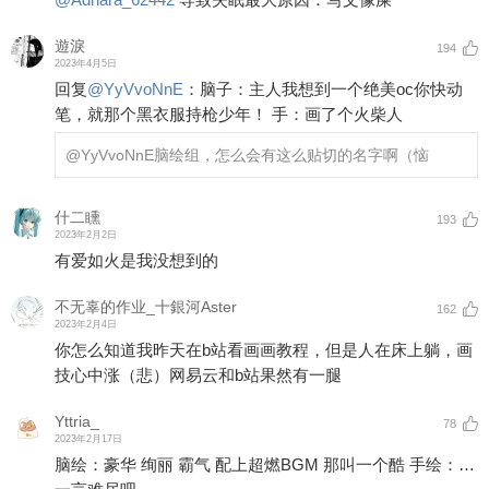
遊淚
194
2023年4月5日
回复
@
YyVvoNnE
：
脑子：主人我想到一个绝美oc你快动
笔，就那个黑衣服持枪少年！ 手：画了个火柴人
@YyVvoNnE
脑绘组，怎么会有这么贴切的名字啊（恼
什二矄
193
2023年2月2日
有爱如火是我没想到的
不无辜的作业_十銀河Aster
162
2023年2月4日
你怎么知道我昨天在b站看画画教程，但是人在床上躺，画
技心中涨（悲）网易云和b站果然有一腿
Yttria_
78
2023年2月17日
脑绘：豪华 绚丽 霸气 配上超燃BGM 那叫一个酷 手绘：…