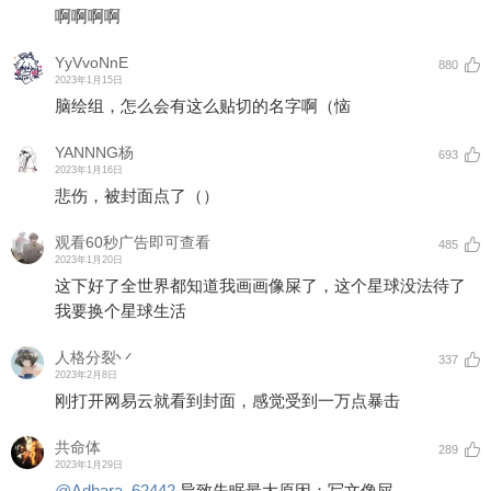
啊啊啊啊
YyVvoNnE
880
2023年1月15日
脑绘组，怎么会有这么贴切的名字啊（恼
YANNNG杨
693
2023年1月16日
悲伤，被封面点了（）
观看60秒广告即可查看
485
2023年1月20日
这下好了全世界都知道我画画像屎了，这个星球没法待了
我要换个星球生活
人格分裂丷
337
2023年2月8日
刚打开网易云就看到封面，感觉受到一万点暴击
共命体
289
2023年1月29日
@Adhara_62442
导致失眠最大原因：写文像屎