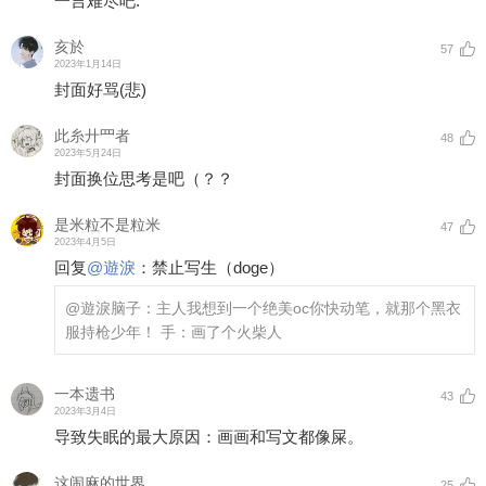
一言难尽吧.
亥於
57
2023年1月14日
封面好骂(悲)
此糸廾罒者
48
2023年5月24日
封面换位思考是吧（？？
是米粒不是粒米
47
2023年4月5日
回复
@
遊淚
：
禁止写生（doge）
@遊淚
脑子：主人我想到一个绝美oc你快动笔，就那个黑衣
服持枪少年！ 手：画了个火柴人
一本遗书
43
2023年3月4日
导致失眠的最大原因：画画和写文都像屎。
这闹麻的世界
25