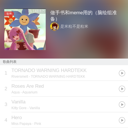
148.6万
做手书和meme用的（脑绘组准
歌单
备）
是米粒不是粒米
歌曲列表
TORNADO WARNING HARDTEKK
1
Riversmelt
- TORNADO WARNING HARDTEKK
Roses Are Red
2
Aqua
- Aquarium
Vanilla
3
Kitty Gore
- Vanilla
Hero
4
Miss Papaya
- Pink