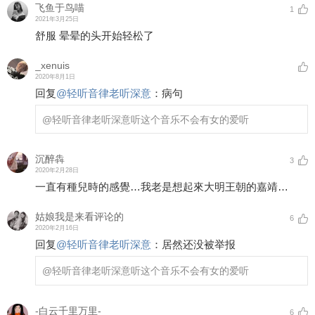
飞鱼于鸟喵
1
2021年3月25日
舒服 晕晕的头开始轻松了
_xenuis
2020年8月1日
回复
@
轻听音律老听深意
：
病句
@轻听音律老听深意
听这个音乐不会有女的爱听
沉醉犇
3
2020年2月28日
一直有種兒時的感覺…我老是想起來大明王朝的嘉靖…
姑娘我是来看评论的
6
2020年2月16日
回复
@
轻听音律老听深意
：
居然还没被举报
@轻听音律老听深意
听这个音乐不会有女的爱听
-白云千里万里-
6