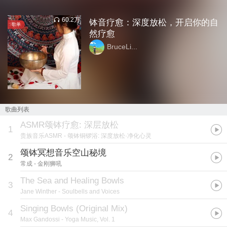
60.2万
钵音疗愈：深度放松，开启你的自
歌单
然疗愈
BruceLi...
歌曲列表
ASMR颂钵疗愈: 深层放松
1
贵族音乐ASMR
- 颂钵铜锣浴: 深度放松·净化心灵
颂钵冥想音乐空山秘境
2
常成
- 金刚狮吼
The Sea and Healing Bowls
3
Jane Winther
- Soulbells and Voices
Singing Bowls (Original Mix)
4
Max Gandossi
- Yoga Music, Vol. 1