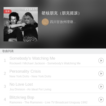
24.3万
歌单
硬核朋克（朋克摇滚）
四川甘孜州理塘...
歌曲列表
Somebody's Watching Me
1
Rockwell / Michael Jackson
- Somebody's Watching Me
Personality Crisis
2
New York Dolls
- New York Dolls
No Love Lost
3
Joy Division
- An Ideal For Living
Blitzkrieg Bop
4
Ramones
- The Ramones - Live TV Broadcast Uruguay 1992