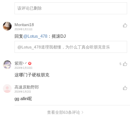
该评论已删除
Moritani18
2024年1月11日
回复
@
Lotus_478
：
摇滚DJ
@Lotus_478
道理我都懂，为什么丁真会听朋克音乐
紫雨丷
5
2024年1月10日
这哪门子硬核朋克
高速原動野郎
2024年1月2日
gg allin呢
查看全部
63
条评论