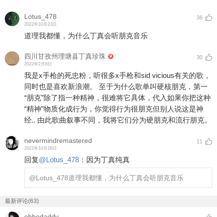
Lotus_478
36
2022年10月23日
道理我都懂，为什么丁真会听朋克音乐
四川甘孜州理塘县丁真珍珠
30
2022年2月8日
我是x手枪的死忠粉，听很多x手枪和sid vicious有关的歌，
同时也是喜欢新浪潮。 至于为什么歌单叫硬核朋克，第一
“朋克”除了指一种精神，很难将它具体，代入如果你把这种
“精神”物质化成行为，你觉得行为很朋克但别人说这是神
经.. 由此歌曲叙事不同，我将它们分为硬朋克和流行朋克。
nevermindremastered
11
2022年10月28日
回复
@
Lotus_478
：
因为丁真纯真
@Lotus_478
道理我都懂，为什么丁真会听朋克音乐
最新评论(63)
ohbedaddy