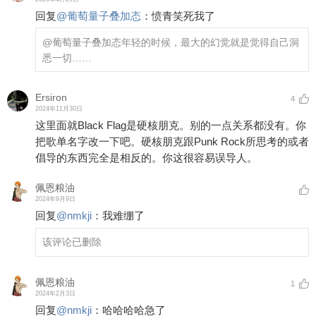
回复
@
葡萄量子叠加态
：
愤青笑死我了
@葡萄量子叠加态
年轻的时候，最大的幻觉就是觉得自己洞
悉一切……
Ersiron
4
2024年11月30日
这里面就Black Flag是硬核朋克。别的一点关系都没有。你
把歌单名字改一下吧。硬核朋克跟Punk Rock所思考的或者
倡导的东西完全是相反的。你这很容易误导人。
佩恩粮油
2024年9月9日
回复
@
nmkji
：
我难绷了
该评论已删除
佩恩粮油
1
2024年2月3日
回复
@
nmkji
：
哈哈哈哈急了