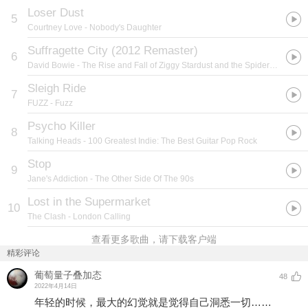
Loser Dust
5
Courtney Love
- Nobody's Daughter
Suffragette City (2012 Remaster)
6
David Bowie
- The Rise and Fall of Ziggy Stardust and the Spiders from Mars (2012 Remaster)
Sleigh Ride
7
FUZZ
- Fuzz
Psycho Killer
8
Talking Heads
- 100 Greatest Indie: The Best Guitar Pop Rock
Stop
9
Jane's Addiction
- The Other Side Of The 90s
Lost in the Supermarket
10
The Clash
- London Calling
查看更多歌曲，请下载客户端
精彩评论
葡萄量子叠加态
48
2022年4月14日
年轻的时候，最大的幻觉就是觉得自己洞悉一切……