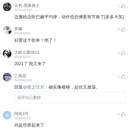
云村-黑夜骑士
7
2021年4月25日
边搬砖边听巴赫平均律，动作也仿佛更有节奏了
[多多大笑]
罗峫
3
2021年3月9日
好爱这个歌单！绝了！
大龄儿童0811
3
2021年3月1日
2021了 我又来了
三疯花
1
2020年9月26日
回复
@
星之弦月
：
确实像楼梯，起伏又激荡。
该评论已删除
阿呆3号
2
2020年9月2日
鸡皮疙瘩起来了