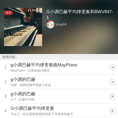
84.1万
G小调巴赫平均律变奏和BWV847-
歌单
1
king44
歌曲列表
g小调巴赫平均律变奏曲MayPiano
1
MayPiano
- 古典风现代钢琴
g小调的巴赫
2
倪椤
- 倪椤的钢琴独奏小作品
g小调的巴赫
3
177
- 巴赫平均律
G小调巴赫平均律变奏
4
凡以三
- 此生我所能做的就是不停為你寫曲子