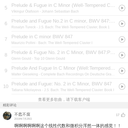
Prelude & Fugue in C Minor (Well-Tempered Clavier, Book I, No. 2), BWV 847: 1. Prelude
5
Víkingur Ólafsson
- Johann Sebastian Bach
Prelude and Fugue No.2 in C minor, BWV 847:1. Praeludium
6
Rosalyn Tureck
- J.S. Bach: The Well-Tempered Clavier, Book 1
Prelude in C minor BWV 847
7
Maurizio Pollini
- Bach: The Well-Tempered Clavier I
Prelude & Fugue No. 2 in C Minor, BWV 847:Prelude
8
Glenn Gould
- Top 10 Glenn Gould
Prelude And Fugue In C Minor (Well:Tempered Clavier Book I No.2) BWV 847
9
Walter Gieseking
- Complete Bach Recordings On Deutsche Grammophon
Prelude and Fugue: No. 2 in C Minor, BWV 847
10
Tatiana Nikolayeva
- J.S. Bach: The Well-Tempered Clavier. Book I
查看更多歌曲，请下载客户端
精彩评论
不蠹不腐
17
2019年7月28日
啊啊啊啊啊啊这个线性代数和微积分浑然一体的感觉！！