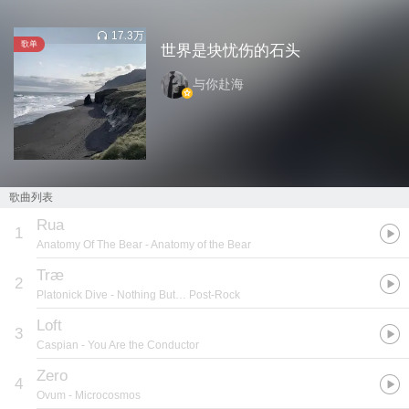
17.3万
歌单
世界是块忧伤的石头
与你赴海
歌曲列表
Rua
1
Anatomy Of The Bear
- Anatomy of the Bear
Træ
2
Platonick Dive
- Nothing But… Post-Rock
Loft
3
Caspian
- You Are the Conductor
Zero
4
Ovum
- Microcosmos