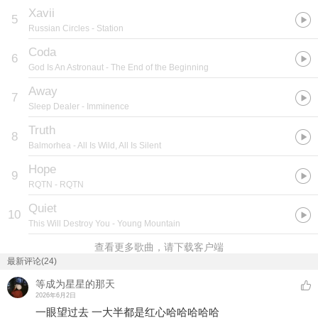
Xavii
5
Russian Circles
- Station
Coda
6
God Is An Astronaut
- The End of the Beginning
Away
7
Sleep Dealer
- Imminence
Truth
8
Balmorhea
- All Is Wild, All Is Silent
Hope
9
RQTN
- RQTN
Quiet
10
This Will Destroy You
- Young Mountain
查看更多歌曲，请下载客户端
最新评论(24)
等成为星星的那天
2026年6月2日
一眼望过去 一大半都是红心哈哈哈哈哈