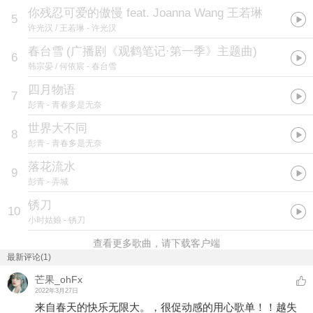
你残忍可爱的傲慢 feat. Joanna Wang 王若琳
5
许光汉 / 王若琳
- 许光汉
春台雪
(
广播剧《观鹤笔记·第一季》主题曲
)
6
韩宗晏 / 何依宸
- 春台雪
四月物语
7
彭青
- 青春多是无奈
世界大不同
8
彭青
- 青春多是无奈
落花流水
9
彭青
- 弄城
锈刀
10
小时姑娘
- 锈刀
查看更多歌曲，请下载客户端
最新评论(1)
芒果_ohFx
2022年3月27日
来自春天的快乐无限大。，很促动感的用心歌单！！越失