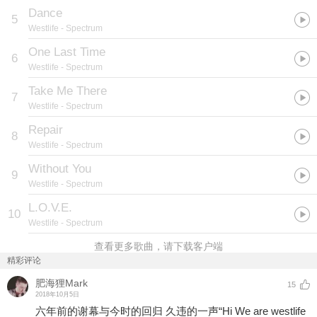
Dance
5
Westlife
- Spectrum
One Last Time
6
Westlife
- Spectrum
Take Me There
7
Westlife
- Spectrum
Repair
8
Westlife
- Spectrum
Without You
9
Westlife
- Spectrum
L.O.V.E.
10
Westlife
- Spectrum
查看更多歌曲，请下载客户端
精彩评论
肥海狸Mark
15
2018年10月5日
六年前的谢幕与今时的回归 久违的一声“Hi We are westlife