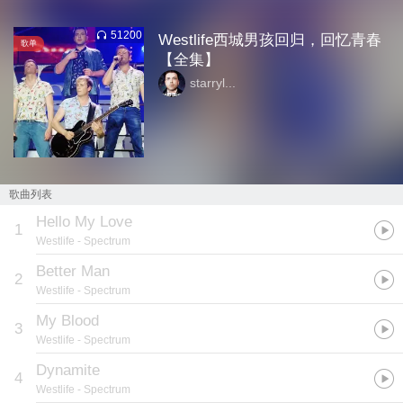
51200
Westlife西城男孩回归，回忆青春
歌单
【全集】
starryl...
歌曲列表
Hello My Love
1
Westlife
- Spectrum
Better Man
2
Westlife
- Spectrum
My Blood
3
Westlife
- Spectrum
Dynamite
4
Westlife
- Spectrum