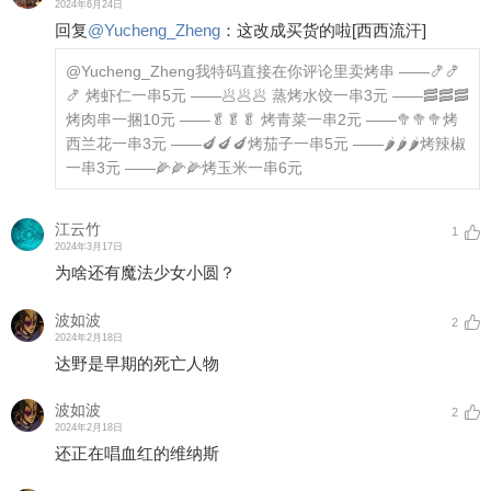
2024年6月24日
回复
@
Yucheng_Zheng
：
这改成买货的啦
[西西流汗]
@Yucheng_Zheng
我特码直接在你评论里卖烤串 ——🍤🍤
🍤 烤虾仁一串5元 ——🥟🥟🥟 蒸烤水饺一串3元 ——🥓🥓🥓
烤肉串一捆10元 ——🥬🥬🥬 烤青菜一串2元 ——🥦🥦🥦烤
西兰花一串3元 ——🍆🍆🍆烤茄子一串5元 ——🌶🌶🌶烤辣椒
一串3元 ——🌽🌽🌽烤玉米一串6元
江云竹
1
2024年3月17日
为啥还有魔法少女小圆？
波如波
2
2024年2月18日
达野是早期的死亡人物
波如波
2
2024年2月18日
还正在唱血红的维纳斯