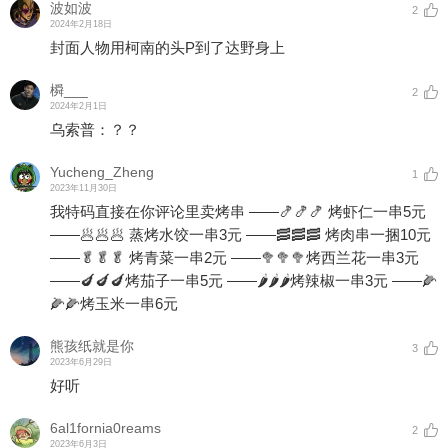
波如波
2
2024年2月18日
封面人物用柯南的头P到了达野身上
橓___
2
2024年2月1日
乌索普：？？
Yucheng_Zheng
1
2023年11月30日
我特码直接在你评论里卖烤串 ——🍤🍤🍤 烤虾仁一串5元
——🥟🥟🥟 蒸烤水饺一串3元 ——🥓🥓🥓 烤肉串一捆10元
——🥬🥬🥬 烤青菜一串2元 ——🥦🥦🥦烤西兰花一串3元
——🍆🍆🍆烤茄子一串5元 ——🌶🌶🌶烤辣椒一串3元 ——🌽
🌽🌽烤玉米一串6元
熊孩纸就是你
3
2023年6月29日
好听
6al1fornia0reams
2
2023年6月3日