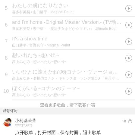
わたしの虜になりなさい
5
喜多村英梨 / 山口勝平
- Magical Pallet
and I'm home -Original Master Version.-
(
TV动画《魔法少女小圆》第9集片尾曲
6
喜多村英梨 / 野中藍
- 「魔法少女まどか☆マギカ」 Ultimate Best
It's a show time
7
山口勝平 / 宮野真守
- Magical Pallet
想い出たち~想い出~
8
高山みなみ
- 想い出たち~想い出~
いいひとに逢えたね’06(コナン・ヴァージョン)
(
江户
9
高山みなみ
- 名探偵コナン・キャラクターソング集CD 「帝丹小学校に全員集合!!」
ぼくがいる~コナンのテーマ~
10
高山みなみ
- 想い出たち~想い出~
查看更多歌曲，请下载客户端
精彩评论
小柯基萤萤
58
2020年6月2日
点开歌单，打开封面，保存封面，退出歌单