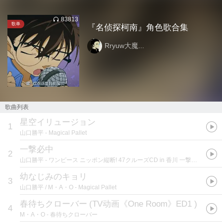
83813
歌单
『名侦探柯南』角色歌合集
Rryuw大魔...
歌曲列表
星空イリュージョン
1
山口勝平
- Magical Pallet
一撃必中
2
山口勝平
- ワンピース ニッポン縦断! 47クルーズCD in 香川 一撃必中 / ウソップ
幼なじみのキョリ
3
山口勝平 / M・A・O
- Magical Pallet
春待ちクローバー
(
TV动画《One Room》ED1
)
4
M・A・O
- 春待ちクローバー