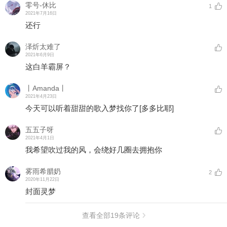
零号-休比
1
2021年7月16日
还行
泽炘太难了
2021年6月9日
这白羊霸屏？
丨Amanda丨
2021年4月23日
今天可以听着甜甜的歌入梦找你了
[多多比耶]
五五子呀
2021年4月1日
我希望吹过我的风，会绕好几圈去拥抱你
雾雨希腊奶
2
2020年11月22日
封面灵梦
查看全部
19
条评论