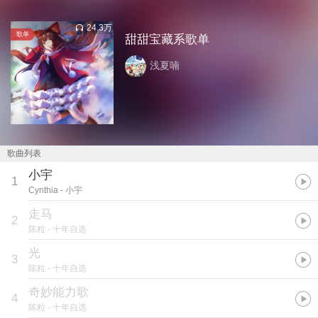
24.3万
歌单
甜甜宝藏系歌单
浅夏喃
歌曲列表
小宇
1
Cynthia
- 小宇
走马
2
陈粒
- 十年自选
光
3
陈粒
- 十年自选
奇妙能力歌
4
陈粒
- 十年自选