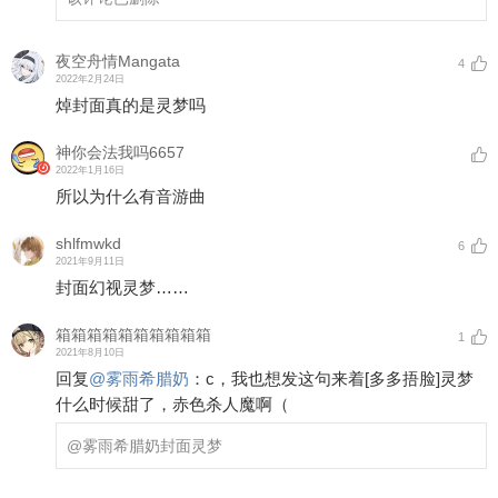
夜空舟情Mangata
4
2022年2月24日
焯封面真的是灵梦吗
神你会法我吗6657
2022年1月16日
所以为什么有音游曲
shlfmwkd
6
2021年9月11日
封面幻视灵梦……
箱箱箱箱箱箱箱箱箱箱
1
2021年8月10日
回复
@
雾雨希腊奶
：
c，我也想发这句来着
[多多捂脸]
灵梦
什么时候甜了，赤色杀人魔啊（
@雾雨希腊奶
封面灵梦