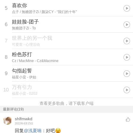
喜欢你
5
点子 / 無糖团子Zi / 颜柒CY
- “我们的十年”
娃娃脸-团子
6
無糖团子Zi
- To
世界上的另一个我
7
可爱萱
- 心理活动
粉色苏打
8
Cz / MacMine
- Cz&Macmine
勾指起誓
9
福星小蛮
- 伊始
万有引力
10
福星小蛮
- 0202
查看更多歌曲，请下载客户端
最新评论(19)
shlfmwkd
2022年4月15日
回复
@
浅夏喃
：
好吧