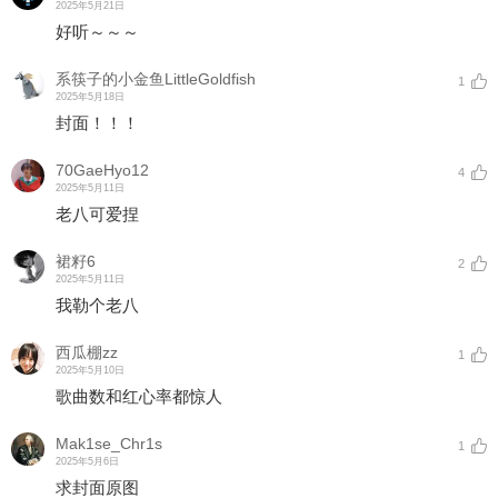
2025年5月21日
好听～～～
系筷子的小金鱼LittleGoldfish
1
2025年5月18日
封面！！！
70GaeHyo12
4
2025年5月11日
老八可爱捏
裙籽6
2
2025年5月11日
我勒个老八
西瓜棚zz
1
2025年5月10日
歌曲数和红心率都惊人
Mak1se_Chr1s
1
2025年5月6日
求封面原图