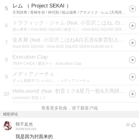
レム （ Project SEKAI ）
5
天馬咲希 / 青柳冬弥 / 神代類 / 暁山瑞希 / アヤメミク
- レム (天馬咲希＆青柳冬弥＆神代類＆暁山瑞希＆KAITO)
トラフィック・ジャム (feat. 小豆沢こはね, 白石杏, 東雲彰人, 青柳冬弥 & 鏡音リン)
6
煮ル果実 / Vivid BAD SQUAD / 鏡音リン
- Vivid BAD SQUAD SEKAI ALBUM Vol. 1
金木犀 (feat. 小豆沢こはね&白石杏&東雲彰人&青柳冬弥&鏡音レン)
7
Vivid BAD SQUAD
- Vivid BAD SQUAD SEKAI ALBUM vol.3
Execution Clap
8
TRAP CHICK / 重音テト
- Execution Clap
メディアノーチェ
9
ずっと真夜中でいいのに。
- メディアノーチェ
Hello,world! (feat. 初音ミク&星乃一歌&天馬咲希&望月穗波&日野森志步)
10
Leo/need / 初音ミク
查看更多歌曲，请下载客户端
精彩评论
韩干反光
20
2024年10月13日
我是因为封面来的