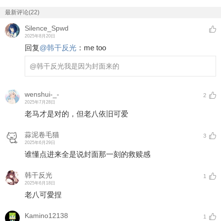
最新评论(22)
Silence_Spwd
2025年8月20日
回复
@
韩干反光
：
me too
@韩干反光
我是因为封面来的
wenshui-_-
2
2025年7月28日
老马才是对的，但老八依旧可爱
蒜泥卷毛猫
3
2025年6月29日
谁懂点进来全是说封面那一刻的救赎感
韩干反光
1
2025年6月18日
老八可愛捏
Kamino12138
1