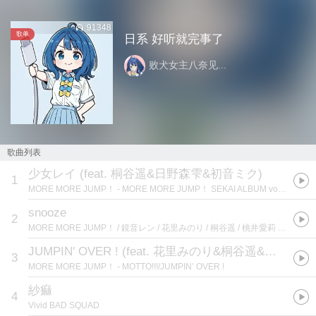
91348
歌单
日系 好听就完事了
败犬女主八奈见...
歌曲列表
少女レイ (feat. 桐谷遥&日野森雫&初音ミク)
1
MORE MORE JUMP！
- MORE MORE JUMP！ SEKAI ALBUM vol.2
snooze
2
MORE MORE JUMP！ / 鏡音レン / 花里みのり / 桐谷遥 / 桃井愛莉 / 日野森雫
JUMPIN' OVER ! (feat. 花里みのり&桐谷遥&桃井愛莉&日野森雫&初音ミク)
3
MORE MORE JUMP！
- MOTTO!!!/JUMPIN’ OVER !
紗痲
4
Vivid BAD SQUAD