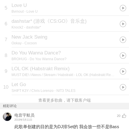
Love U
5
Bvrnout
- Love U
dashstar*
(
游戏《CS:GO》音乐盒
)
6
Knock2
- dashstar*
New Jack Swing
7
Ookay
- Cocoon
Do You Wanna Dance?
8
BROHUG
- Do You Wanna Dance?
LOL OK (Habstrakt Remix)
9
MUST DIE! / Akeos / Skream / Habstrakt
- LOL OK (Habstrakt Remix)
Let Go
10
SHIFT K3Y / Chris Lorenzo
- NIT3 TALES
查看更多歌曲，请下载客户端
精彩评论
电音宇航员
20
2019年5月11日
此歌单创建的目的是为DJ排Set的 我会放一些不是Bass