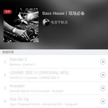
46.2万
歌单
Bass House丨现场必备
电音宇航员
歌曲列表
Datvibe 2
1
Matroda
- Datvibe 2
LEMME SEE U (ORIGINAL MIX)
2
GHASTLY / Crankdat
- LEMME SEE U
Kneadin'
3
Hannah Wants / Chris Lorenzo
- Kneadin'
Get On Up
4
Jauz / Pegboard Nerds
- Monstercat 024 - Vanguard