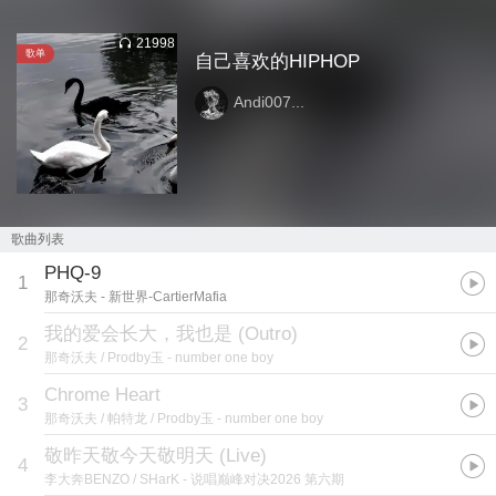
21998
歌单
自己喜欢的HIPHOP
Andi007...
歌曲列表
PHQ-9
1
那奇沃夫
- 新世界-CartierMafia
我的爱会长大，我也是 (Outro)
2
那奇沃夫 / Prodby玉
- number one boy
Chrome Heart
3
那奇沃夫 / 帕特龙 / Prodby玉
- number one boy
敬昨天敬今天敬明天 (Live)
4
李大奔BENZO / SHarK
- 说唱巅峰对决2026 第六期