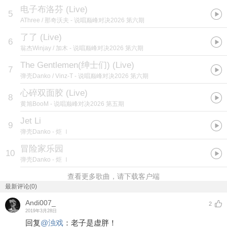
电子布洛芬 (Live)
5
AThree / 那奇沃夫
- 说唱巅峰对决2026 第六期
了了 (Live)
6
翁杰Winjay / 加木
- 说唱巅峰对决2026 第六期
The Gentlemen(绅士们) (Live)
7
弹壳Danko / Vinz-T
- 说唱巅峰对决2026 第六期
心碎双面胶 (Live)
8
黄旭BooM
- 说唱巅峰对决2026 第五期
Jet Li
9
弹壳Danko
- 炬 Ⅰ
冒险家乐园
10
弹壳Danko
- 炬 Ⅰ
查看更多歌曲，请下载客户端
最新评论(0)
Andi007_
2
2019年3月28日
回复
@
浊戏
：
老子是虚胖！