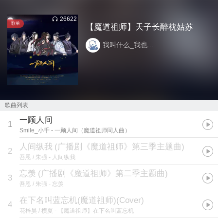
26622
歌单
【魔道祖师】天子长醉枕姑苏
我叫什么_我也...
歌曲列表
一顾人间
1
Smile_小千
- 一顾人间（魔道祖师同人曲）
人间纵我
(
广播剧《魔道祖师》第三季主题曲
)
2
吾恩 / 朱强
- 人间纵我
忘羡
(
广播剧《魔道祖师》第二季主题曲
)
3
吾恩 / 朱强
- 忘羡
在下名叫蓝忘机(魔道祖师)(Cover)
4
花梓昊 / 横夏
- 【魔道祖师】在下名叫蓝忘机