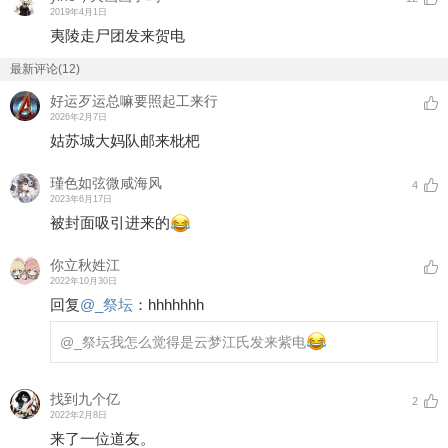
2019年4月1日
夷陵走尸团发来贺电
最新评论(12)
好运歹运总嘛要照起工来行
2026年2月7日
姑苏城大妈队邮来枇杷
瑾色如弦微咸海风
4
2023年6月17日
被封面吸引进来的
你立秋姓江
2022年10月30日
回复
@
_祭坛
：
hhhhhhh
@_祭坛
我怎么觉得是云梦江氏发来紫电
找到九个亿
2
2022年2月8日
来了一位道友。