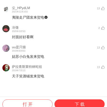
尘_HPydLM
13
2021年12月10日
夷陵走尸团发来贺电🌚
冷徵
2
2020年3月5日
封面好好看啊
uu是只猫
13
2019年8月8日
姑苏小白兔发来贺电
萨拉查斯莱特林蛇祖
13
2019年7月1日
天子笑酒铺发来贺电
打 开
下 载