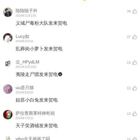
陆陆陆子衿
39
2018年11月13日
义城尸毒粉大队发来贺电
Lucy如
27
2019年2月2日
乱葬岗小萝卜发来贺电
尘_HPydLM
13
2021年12月10日
夷陵走尸团发来贺电🌚
uu是只猫
13
2019年8月8日
姑苏小白兔发来贺电
萨拉查斯莱特林蛇祖
13
2019年7月1日
天子笑酒铺发来贺电
yiho今天画画了吗
12