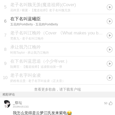
老子名叫魏无羡(魔道祖师)(Cover)
5
花梓昊 / 横夏
- 【魔道祖师】老子名叫魏无羡
在下名叫蓝曦臣
6
五花肉PorkBelly
- 五花肉PorkBelly
老子名叫江晚吟（Cover 《What makes you beautiful》）
7
梵夜九
- 老子名叫江晚吟
承让我乃江晚吟
8
时雨Taylor
- 承让我乃江晚吟
在下名叫蓝思追（小少年ver.）
9
阮卿言
- 【魔道祖师】追凌联动第一弹
老子名字叫金凌
10
奶粉有点贵
- 老子名字叫金凌（正太音）
查看更多歌曲，请下载客户端
精彩评论
_祭坛
50
2019年4月13日
我怎么觉得是云梦江氏发来紫电