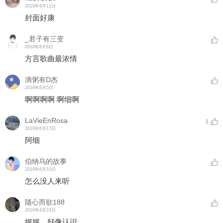
2019年9月11日
封面好康
_君子有三变
2019年8月6日
方言歌曲最浓情
滴粥有D杰
2019年8月5日
啊啊啊啊 啊细啊
LaVieEnRosa
3
2019年6月17日
阿细
伯纳乌的故事
2019年6月10日
怎么没人来听
随心而欲188
2019年4月23日
娓娓，好像认识