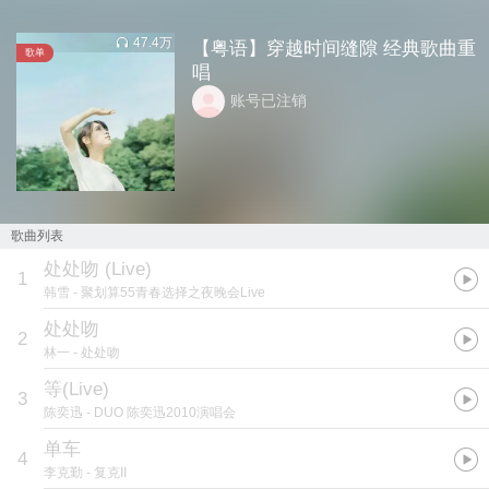
47.4万
【粤语】穿越时间缝隙 经典歌曲重
歌单
唱
账号已注销
歌曲列表
处处吻 (Live)
1
韩雪
- 聚划算55青春选择之夜晚会Live
处处吻
2
林一
- 处处吻
等(Live)
3
陈奕迅
- DUO 陈奕迅2010演唱会
单车
4
李克勤
- 复克II