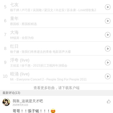
七友
5
杨千嬅 / 卢巧音 / 吴国敬 / 梁汉文 / 许志安 / 苏永康
- Love情歌集2
童年
6
蔡国权
- 蔡国权精选
大海
7
钟镇涛
- 全部为你
红日
8
杨子姗
- 致我们终将逝去的青春 电影原声大碟
浮夸 (live)
9
王祖蓝 / 徐千惠
- 2015浙江卫视跨年演唱会
暗涌 (live)
10
Mr.
- Everyone Concert 2 - People Sing For People 2011
查看更多歌曲，请下载客户端
最新评论(13)
我靠_这就是天才吧
2020年5月11日
哥哥！！張子铭！！！