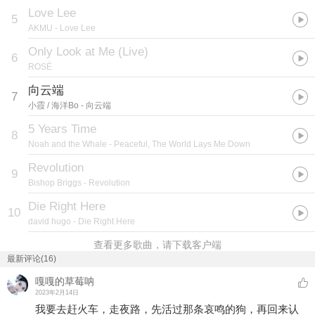
Love Lee
5
AKMU
- Love Lee
Only Look at Me (Live)
6
ROSÉ
向云端
7
小霞 / 海洋Bo
- 向云端
5 Years Time
8
Noah and the Whale
- Peaceful, The World Lays Me Down
Revolution
9
Bishop Briggs
- Revolution
Die Right Here
10
david hugo
- Die Right Here
查看更多歌曲，请下载客户端
最新评论(16)
嘎嘎的草莓呐
2023年2月14日
我要去赶火车，走夜路，先活过那条哀鸣的狗，再回来认