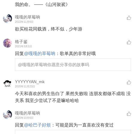
我的命。 ——《山河袈裟》
嘎嘎的草莓呐
2022年11月6日
欲买桂花同载酒，终不似，少年游
格子鉴
2021年3月1日
回复
@
嘎嘎的草莓呐
：
歌单真的非常好哦
@嘎嘎的草莓呐
你愿意分享你的故事吗
YYYYYYAN_mk
2020年11月23日
今天和喜欢的男生告白了 果然失败啦 连朋友都做不成啦 没
关系 我至少尝试了不是嘛哈哈哈
嘎嘎的草莓呐
2020年10月6日
回复
@
哈巴子好烦
：
可能是因为一直喜欢没有变过