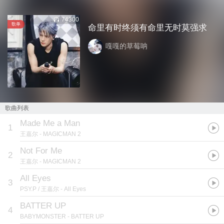
74300
歌单
命里有时终须有命里无时莫强求
嘎嘎的草莓呐
歌曲列表
Made Me a Man
1
王嘉尔
- MAGICMAN 2
Not For Me
2
王嘉尔
- MAGICMAN 2
All Eyes
3
PSY.P / 王嘉尔
- All Eyes
BATTER UP
4
BABYMONSTER
- BATTER UP