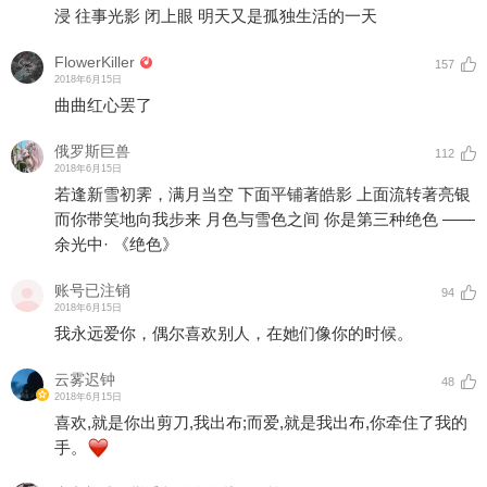
浸 往事光影 闭上眼 明天又是孤独生活的一天
FlowerKiller
157
2018年6月15日
曲曲红心罢了
俄罗斯巨兽
112
2018年6月15日
若逢新雪初霁，满月当空 下面平铺著皓影 上面流转著亮银
而你带笑地向我步来 月色与雪色之间 你是第三种绝色 ——
余光中· 《绝色》
账号已注销
94
2018年6月15日
我永远爱你，偶尔喜欢别人，在她们像你的时候。
云雾迟钟
48
2018年6月15日
喜欢,就是你出剪刀,我出布;而爱,就是我出布,你牵住了我的
手。