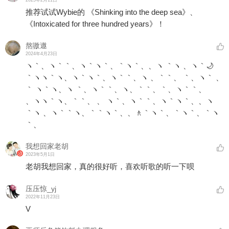
2025年2月11日
推荐试试Wybie的 《Shinking into the deep sea》、
《Intoxicated for three hundred years》！
熬嗷遨
2024年4月23日
ヽ｀、ヽ｀｀、ヽ｀ヽ｀、｀ヽ｀、、ヽ ｀ヽ 、ヽ｀🌙
｀ヽヽ｀ヽ、ヽ｀ヽ｀、ヽ｀｀、ヽ 、｀｀、 ｀、ヽ｀ 、
｀ ヽ｀ヽ、ヽ ｀、ヽ｀｀、ヽ、｀｀、｀、ヽ｀｀、
、ヽヽ｀ヽ、｀｀、 、 ヽ｀、ヽ｀｀、ヽ｀ヽ｀、、ヽ
｀ヽ 、ヽ｀｀ヽ、｀｀ヽ｀、、🚶｀ヽ｀、｀ヽ｀、｀ヽ
｀、
我想回家老胡
2023年5月1日
老胡我想回家，真的很好听，喜欢听歌的听一下呗
压压惊_yj
2022年11月23日
V