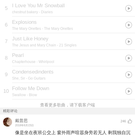
I Love You Mr Snowball
5
chestnut bakery
- Diaries
Explosions
6
The Mary Onettes
- The Mary Onettes
Just Like Honey
7
The Jesus and Mary Chain
- 21 Singles
Pearl
8
Chapterhouse
- Whirlpool
Condensedindents
9
She, Sir
- Go Guitars
Follow Me Down
10
Swallow
- Blow
查看更多歌曲，请下载客户端
精彩评论
戴普思
246
2018年6月15日
像是坐在夜班公交上 窗外雨声喧嚣身旁若无人 剩我独自沉