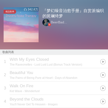
342.8万
『梦幻噪音治愈手册』自赏派编织
精品
歌单
的斑斓绮梦
BeerBad...
歌曲列表
With My Eyes Closed
1
The Raveonettes
- Lust Lust Lust (Bonus Track Version)
Beautiful You
2
The Pains of Being Pure at Heart
- Days of Abandon
Walk On Fire
3
Kid Wave
- Wonderlust
Beyond the Clouds
4
You'll Never Get To Heaven
- Images