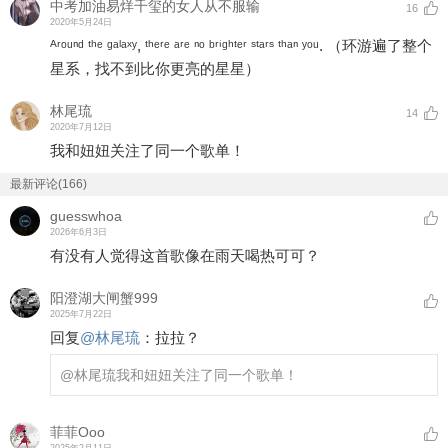
中考加油易烊千玺的女人从不服输
16
2020年5月24日
ᴬʳᵒᵘⁿᵈ ᵗʰᵉ ᵍᵃˡᵃˣʸ, ᵗʰᵉʳᵉ ᵃʳᵉ ⁿᵒ ᵇʳⁱᵍʰᵗᵉʳ ˢᵗᵃʳˢ ᵗʰᵃⁿ ʸᵒᵘ. （环游遍了整个
星系，找不到比你更亮的星星）
林尾琉
14
2020年7月12日
我和妞妞关注了同一个歌单！
最新评论(166)
guesswhoa
2026年6月3日
有没有人觉得这首歌像在雨天喝热可可？
阳澄湖大闸蟹999
2025年7月22日
回复
@
林尾琉
：
拉拉？
@林尾琉
我和妞妞关注了同一个歌单！
菲菲Ooo