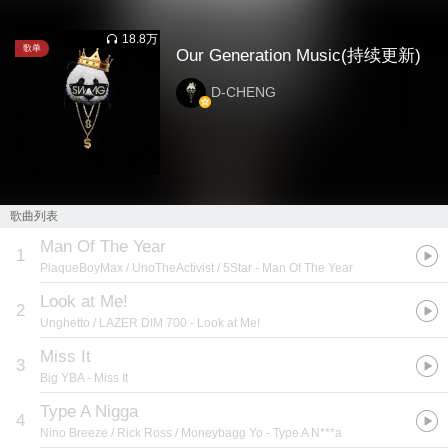
18.8万
歌单
Our Generation Music(持续更新)
D-CHENG
歌曲列表
Man Of The Year
1
PlaqueBoyMax / UnoTheActivist / 5Star
- Man Of The Year
Look at Me!
2
Unghetto / LAZER DIM 700
- Look at Me!
Miss It
3
Big YBA
- Miss It
Type A Nigga
4
Nino Breeze / Rick Ross / Moneybagg Yo
- Type A N***a