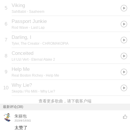
Viking
5
SahBabii
- Saaheem
Passport Junkie
6
Rod Wave
- Last Lap
Darling, I
7
Tyler, The Creator
- CHROMAKOPIA
Conceited
8
Lil Uzi Vert
- Eternal Atake 2
Help Me
9
Real Boston Richey
- Help Me
Why Lie?
10
Skepta / Flo Milli
- Why Lie?
查看更多歌曲，请下载客户端
最新评论(38)
朱丽包
2024年5月9日
太赞了