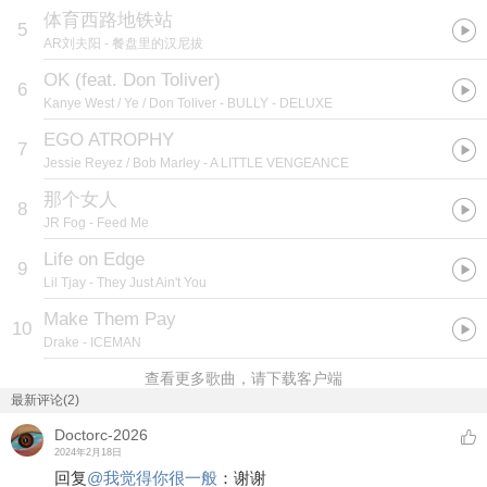
体育西路地铁站
5
AR刘夫阳
- 餐盘里的汉尼拔
OK (feat. Don Toliver)
6
Kanye West / Ye / Don Toliver
- BULLY - DELUXE
EGO ATROPHY
7
Jessie Reyez / Bob Marley
- A LITTLE VENGEANCE
那个女人
8
JR Fog
- Feed Me
Life on Edge
9
Lil Tjay
- They Just Ain't You
Make Them Pay
10
Drake
- ICEMAN
查看更多歌曲，请下载客户端
最新评论(2)
Doctorc-2026
2024年2月18日
回复
@
我觉得你很一般
：
谢谢