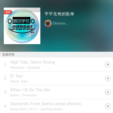
23140
歌单
平平无奇的歌单
Doctorc...
歌曲列表
High Tide, Storm Rising
1
Skinshape
- Nostalgia
El Taxi
2
Pitbull
- Dale
When I B On Tha Mic
3
Rakim
- The Master
Diamonds From Sierra Leone (Remix)
4
Kanye West / JAŸ-Z
- Late Registration