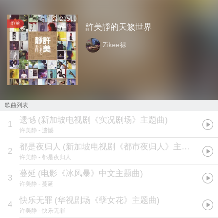
21519
歌单
許美靜的天籁世界
Zikee禄
歌曲列表
遗憾
(
新加坡电视剧《实况剧场》主题曲
)
1
许美静
- 遗憾
都是夜归人
(
新加坡电视剧《都市夜归人》主题曲
)
2
许美静
- 都是夜归人
蔓延
(
电影《冰风暴》中文主题曲
)
3
许美静
- 蔓延
快乐无罪
(
华视剧场《孽女花》主题曲
)
4
许美静
- 快乐无罪