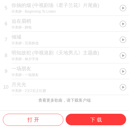
你抽的烟
(
中视剧场《君子兰花》片尾曲
)
5
许美静
- Beginning To Listen
迫在眉梢
6
许美静
- 静电
倾城
7
许美静
- 完美静选
明知故犯
(
华视港剧《天地男儿》主题曲
)
8
许美静
- 林夕字传
一场朋友
9
许美静
- 一场朋友
月光光
10
许美静
- 2王2后之红颜
查看更多歌曲，请下载客户端
打 开
下 载