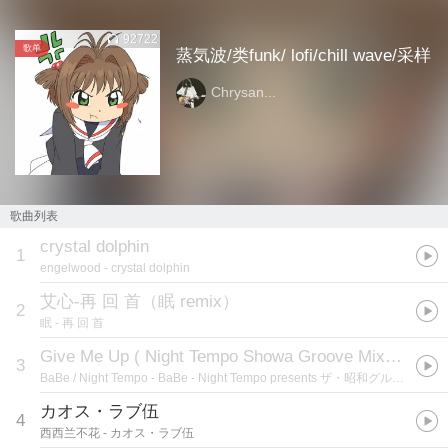
92722
歌单
蒸気波/类funk/ lofi/chill wave/采样
Chrysan...
歌曲列表
crystal dolphin
1
engelwood
- crystal dolphin
艾心-再 回 首（眠 remix）
2
眠
- 再 回 首
Give Me Up ( Night Tempo Showa Groove Mix )
(
Give
3
BaBe / Night Tempo
- BaBe - Night Tempo presents ザ・昭和グルーヴ
カオス・ラブ伍
4
西西兰不花
- カオス・ラブ伍