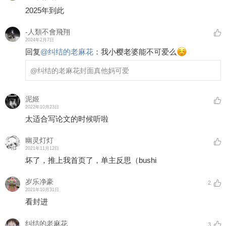
2025年到此
-人類不會飛翔
2024年2月7日
回复
@
纠结的老麻花
：
我小樱老婆能不可爱么
@纠结的老麻花
封面真他妈可爱
泥姬
2022年10月23日
太适合写论文的时候听啦
幽灵灯灯
2021年11月12日
坏了，推上我首页了，单主反思（bushi
岁乐净豪
2
2021年10月31日
看封进
纠结的老麻花
3