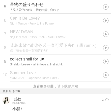
果物の盛り合わせ
5
人见人爱的P老汉
- 果物の盛り合わせ
Can It Be Love?
6
Night Tempo
- Funk to the Future
NEW DAWN
7
マクロスMACROSS 82-99
- SAILORWAVE
児島未散-“请你务必一直可爱下去!”（眠 remix）
8
眠
- “请你务必一直可爱下去!”
collect shell for u♥
9
SheldonLeeee
- fall in love at first sight.
Summer Love
10
YUNG BAE
- Japanese Disco Edits 2
查看更多歌曲，请下载客户端
最新评论(23)
_訫惗_
2
2025年7月4日
小樱！