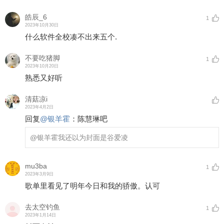
皓辰_6
1
2023年10月30日
什么软件全校凑不出来五个.
不要吃猪脚
1
2023年10月20日
熟悉又好听
清菇凉i
2023年4月2日
回复
@
银羊霍
：
陈慧琳吧
@银羊霍
我还以为封面是谷爱凌
mu3ba
1
2023年3月9日
歌单里看见了明年今日和我的骄傲。认可
去太空钓鱼
1
2023年1月14日