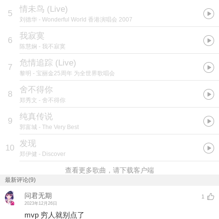
情未鸟 (Live)
5
刘德华
- Wonderful World 香港演唱会 2007
我寂寞
6
陈慧娴
- 我不寂寞
危情追踪 (Live)
7
黎明
- 宝丽金25周年 为全世界歌唱会
舍不得你
8
郑秀文
- 舍不得你
纯真传说
9
郭富城
- The Very Best
发现
10
郑伊健
- Discover
查看更多歌曲，请下载客户端
最新评论(9)
问君无期
1
2023年12月26日
mvp 穷人就别点了