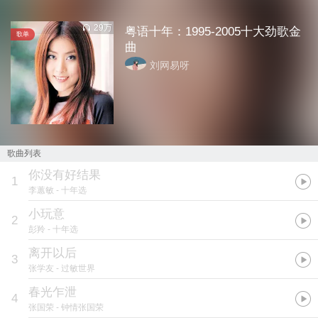
29万
粤语十年：1995-2005十大劲歌金
歌单
曲
刘网易呀
歌曲列表
你没有好结果
1
李蕙敏
- 十年选
小玩意
2
彭羚
- 十年选
离开以后
3
张学友
- 过敏世界
春光乍泄
4
张国荣
- 钟情张国荣