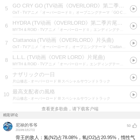
GO CRY GO
(
TV动画《OVERLORD》第二季片头曲
)
5
OxT
- TVアニメ「オーバーロードⅡ」オープニングテーマ「GO CRY GO」【通常盤】 歌：OxT
HYDRA
(
TV动画《OVERLORD》第二季片尾曲:TVアニメ「オーバーロードII」EDテーマ
6
MYTH & ROID
- TVアニメ「オーバーロードⅡ」エンディングテーマ「HYDRA」【通常盤】 歌：MYTH ＆ ROID
Clattanoia
(
TV动画《OVERLORD》片头曲
)
7
OxT
- TVアニメ「オーバーロード」オープニングテーマ「Clattanoia（クラタノイア）」 歌：OxT（オクト）（オーイシマサヨシ × Tom-H@ck）
L.L.L.
(
TV动画《OVER LORD》片尾曲
)
8
MYTH & ROID
- TVアニメ「オーバーロード」エンディングテーマ「L.L.L.（エルエルエル）」 歌：MYTH & ROID（ミスアンドロイド）
ナザリックの一日
9
片山修志
- オーバーロード III スペシャルサウンドトラック
最高支配者の風格
10
片山修志
- オーバーロード III スペシャルサウンドトラック
查看更多歌曲，请下载客户端
精彩评论
尼禄的爷爷
50
2019年3月27日
骨王的敌人：氮(N2)占78.08%，氧(O2)占20.95%，惰性气