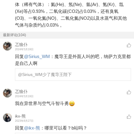
体（稀有气体）：氦(He)、氖(Ne)、氩(Ar)、氪(Kr)、氙
(Xe)等占0.93%，二氧化碳(CO2)占0.03%，还有臭氧
(O3)、一氧化氮(NO)、二氧化氮(NO2)以及水蒸气和其他
气体与杂质约占0.03% 。
最新评论(104)
忑狼仆
2024年5月19日
回复
@
Sirius_WM
：
魔导王是外面人叫的吧，纳萨力克里都
是自己人啊
@Sirius_WM
少了魔导王陛下
忑狼仆
2024年5月19日
我在异世界与空气斗智斗勇
ikx-熊
2023年8月27日
回复
@
ikx-熊
：
哪里可以看？b站吗？