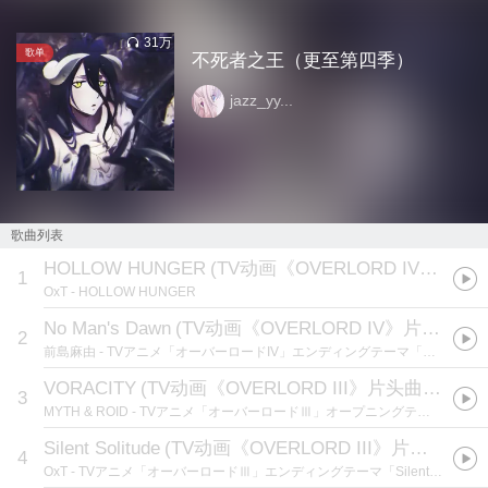
31万
歌单
不死者之王（更至第四季）
jazz_yy...
歌曲列表
HOLLOW HUNGER
(
TV动画《OVERLORD IV》片头曲
1
OxT
- HOLLOW HUNGER
No Man's Dawn
(
TV动画《OVERLORD IV》片尾曲
)
2
前島麻由
- TVアニメ「オーバーロードIV」エンディングテーマ「No Man's Dawn」 歌：前島麻由
VORACITY
(
TV动画《OVERLORD III》片头曲:TVアニメ「オーバーロードIII」OPテーマ
3
MYTH & ROID
- TVアニメ「オーバーロードⅢ」オープニングテーマ「VORACITY」 ※読み：VORACITY=ヴォラシティ 歌：MYTH ＆ ROID
Silent Solitude
(
TV动画《OVERLORD III》片尾曲
)
4
OxT
- TVアニメ「オーバーロードⅢ」エンディングテーマ「Silent Solitude」 歌：OxT