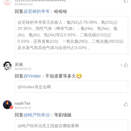
2023年4月14日
回复
@
尼禄的爷爷
：
哈哈哈
@尼禄的爷爷
骨王的敌人：氮(N2)占78.08%，氧(O2)占
20.95%，惰性气体（稀有气体）：氦(He)、氖(Ne)、氩
(Ar)、氪(Kr)、氙(Xe)等占0.93%，二氧化碳(CO2)占
0.03%，还有臭氧(O3)、一氧化氮(NO)、二氧化氮(NO2)以
及水蒸气和其他气体与杂质约占0.03% 。
炭滅
1
2023年4月7日
回复
@
Viridier
：
不知道要等多久
@Viridier
肯定会啊
nadirTwi
2023年4月7日
回复
@
嵨戸恒幸治
：
等剧场版
@嵨戸恒幸治
圣王国篇在哪能看啊