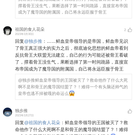
撑着骨王没生气，果断选择了第一时间跪舔，直接宣布帝国
成为了魔导国的附属国，自己将永远臣服于骨王
祖国的食人花朵
2
2023年3月30日
回复
@
独步推
：
……鲜血皇帝领导的是帝国，鲜血帝见识
了骨王真正强大的实力之后，彻底迪化思想的鲜血帝看到
反抗骨王大联盟无法建立，自己的行为可能还被骨王看破
了，撑着骨王没生气，果断选择了第一时间跪舔，直接宣
布帝国成为了魔导国的附属国，自己将永远臣服于骨王
@独步推
鲜血皇帝领导的王国被灭了？救命他作了什么大死
啊不是和骨王的魔导国结盟了？！难得一个有头脑还帅气的
皇帝也逃不掉被嘎的命运么
独步推
2023年3月27日
回复
@
祖国的食人花朵
：
鲜血皇帝领导的王国被灭了？救
命他作了什么大死啊不是和骨王的魔导国结盟了？！难得