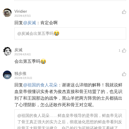
Viridier
2023年4月5日
回复
@
炭滅
：
肯定会啊
@炭滅
会出第五季吗
炭滅
1
2023年4月4日
会出第五季吗
独步推
2023年3月31日
回复
@
祖国的食人花朵
：
谢谢这么详细的解释！我就说鲜
血皇帝很懂识实务者为俊杰直接和骨王结盟了的，也见识
到了和王国那边的战争，黑山羊把两方阵营的士兵都搞出
了心理阴影，怎么还敢作死和骨王对立呢。
@祖国的食人花朵
……鲜血皇帝领导的是帝国，鲜血帝见识
了骨王真正强大的实力之后，彻底迪化思想的鲜血帝看到反
抗骨王大联盟无法建立，自己的行为可能还被骨王看破了，