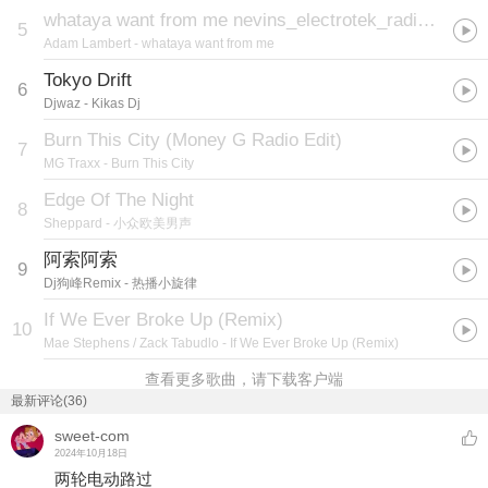
whataya want from me nevins_electrotek_radio_edit)
5
Adam Lambert
- whataya want from me
Tokyo Drift
6
Djwaz
- Kikas Dj
Burn This City (Money G Radio Edit)
7
MG Traxx
- Burn This City
Edge Of The Night
8
Sheppard
- 小众欧美男声
阿索阿索
9
Dj狗峰Remix
- 热播小旋律
If We Ever Broke Up (Remix)
10
Mae Stephens / Zack Tabudlo
- If We Ever Broke Up (Remix)
查看更多歌曲，请下载客户端
最新评论(36)
sweet-com
2024年10月18日
两轮电动路过