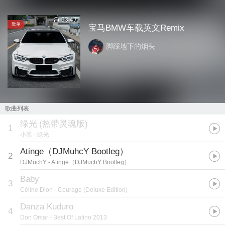
93.4万
歌单
宝马BMW车载英文Remix
脚踩地下的烟头
歌曲列表
绿光
(
热带灵魂版
)
1
小黑
- 绿光
Atinge（DJMuhcY Bootleg）
2
DJMuchY
- Atinge（DJMuchY Bootleg）
Baby
3
Céline Dion
- Courage (Deluxe Edition)
Danza Kuduro
4
Don Omar
- Best Of Latino 2013