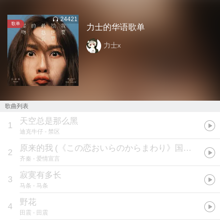
24421
歌单
力士的华语歌单
力士x
歌曲列表
天空总是那么黑
1
迪克牛仔
- 禁区
原来的我
(
《この恋おいらのからまわり》国语版
)
2
齐秦
- 爱情宣言
寂寞有多长
3
马条
- 马条
野花
4
田震
- 田震