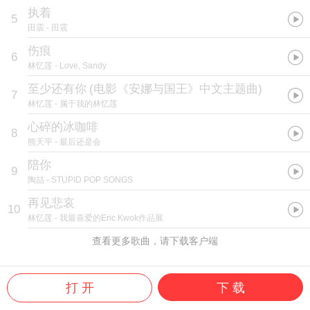
执着
5
田震
- 田震
伤痕
6
林忆莲
- Love, Sandy
至少还有你
(
电影《安娜与国王》中文主题曲
)
7
林忆莲
- 属于我的林忆莲
心碎的冰咖啡
8
熊天平
- 最后还是会
陪你
9
陶喆
- STUPID POP SONGS
再见悲哀
10
林忆莲
- 我最喜爱的Eric Kwok作品展
查看更多歌曲，请下载客户端
打 开
下 载