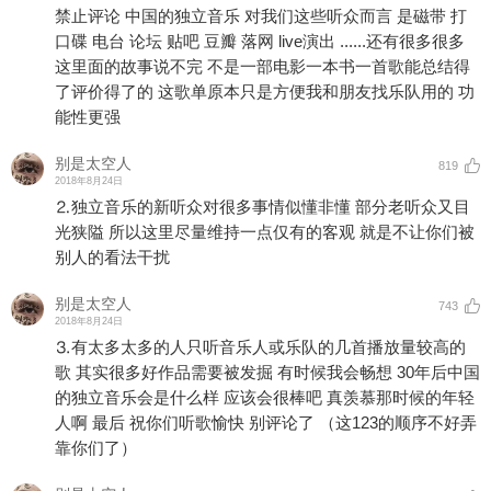
禁止评论 中国的独立音乐 对我们这些听众而言 是磁带 打
口碟 电台 论坛 贴吧 豆瓣 落网 live演出 ......还有很多很多
这里面的故事说不完 不是一部电影一本书一首歌能总结得
了评价得了的 这歌单原本只是方便我和朋友找乐队用的 功
能性更强
别是太空人
819
2018年8月24日
⒉独立音乐的新听众对很多事情似懂非懂 部分老听众又目
光狭隘 所以这里尽量维持一点仅有的客观 就是不让你们被
别人的看法干扰
别是太空人
743
2018年8月24日
⒊有太多太多的人只听音乐人或乐队的几首播放量较高的
歌 其实很多好作品需要被发掘 有时候我会畅想 30年后中国
的独立音乐会是什么样 应该会很棒吧 真羡慕那时候的年轻
人啊 最后 祝你们听歌愉快 别评论了 （这123的顺序不好弄
靠你们了）