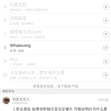
公路之歌
5
痛仰乐队
- 不要停止我的音乐
还我蔚蓝
6
反光镜
- 成长瞬间
眼望着北方(Live)
7
野孩子
- Ark Live 上海现场
Whalesong
8
萨满
- 鲸歌
仙儿
9
二手玫瑰
- 一枝独秀
火车驶向云外，梦安魂于九霄
10
刺猬
- 火车驶向云外，梦安魂于九霄
查看更多歌曲，请下载客户端
精彩评论
别是太空人
1143
2018年8月24日
⒈听众朋友 如果你听独立音乐足够久 可能会明白为什么要