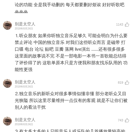
论的功能 全是我手动删的 每天都要删好烦诶 好好听歌吧
🙏🙏🙏
别是太空人
1143
2018年8月24日
⒈听众朋友 如果你听独立音乐足够久 可能会明白为什么要
禁止评论 中国的独立音乐 对我们这些听众而言 是磁带 打
口碟 电台 论坛 贴吧 豆瓣 落网 live演出 ......还有很多很多
这里面的故事说不完 不是一部电影一本书一首歌能总结得
了评价得了的 这歌单原本只是方便我和朋友找乐队用的 功
能性更强
别是太空人
819
2018年8月24日
⒉独立音乐的新听众对很多事情似懂非懂 部分老听众又目
光狭隘 所以这里尽量维持一点仅有的客观 就是不让你们被
别人的看法干扰
别是太空人
743
2018年8月24日
⒊有太多太多的人只听音乐人或乐队的几首播放量较高的