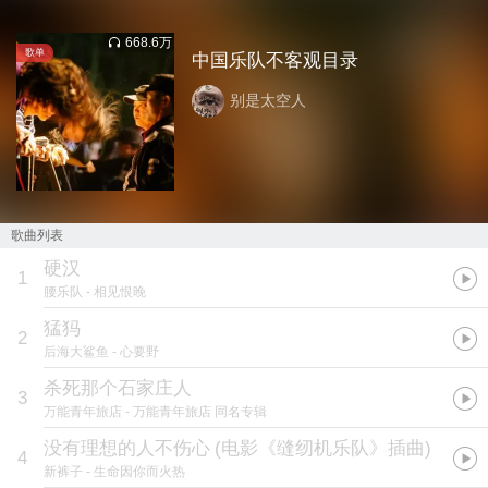
668.6万
歌单
中国乐队不客观目录
别是太空人
歌曲列表
硬汉
1
腰乐队
- 相见恨晚
猛犸
2
后海大鲨鱼
- 心要野
杀死那个石家庄人
3
万能青年旅店
- 万能青年旅店 同名专辑
没有理想的人不伤心
(
电影《缝纫机乐队》插曲
)
4
新裤子
- 生命因你而火热