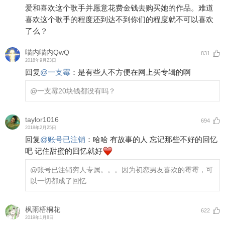
爱和喜欢这个歌手并愿意花费金钱去购买她的作品。难道
喜欢这个歌手的程度还到达不到你们的程度就不可以喜欢
了么？
喵内喵内QwQ
831
2018年9月23日
回复
@
一支霉
：
是有些人不方便在网上买专辑的啊
@一支霉
20块钱都没有吗？
taylor1016
694
2018年2月25日
回复
@
账号已注销
：
哈哈 有故事的人 忘记那些不好的回忆
吧 记住甜蜜的回忆就好
@账号已注销
穷人专属。。。因为初恋男友喜欢的霉霉，可
以一切都成了回忆
枫雨梧桐花
622
2019年1月8日