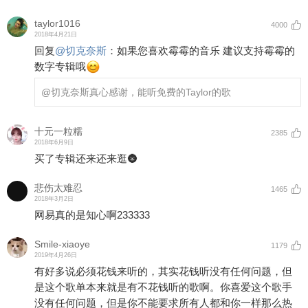
taylor1016
4000
2018年4月21日
回复
@
切克奈斯
：
如果您喜欢霉霉的音乐 建议支持霉霉的
数字专辑哦
@切克奈斯
真心感谢，能听免费的Taylor的歌
十元一粒糯
2385
2018年6月9日
买了专辑还来还来逛🌚
悲伤太难忍
1465
2018年3月2日
网易真的是知心啊233333
Smile-xiaoye
1179
2019年4月26日
有好多说必须花钱来听的，其实花钱听没有任何问题，但
是这个歌单本来就是有不花钱听的歌啊。你喜爱这个歌手
没有任何问题，但是你不能要求所有人都和你一样那么热