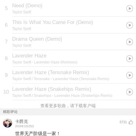
Need (Demo)
5
Taylor Swift
This Is What You Came For (Demo)
6
Taylor Swift
Drama Queen (Demo)
7
Taylor Swift
Lavender Haze
8
Taylor Swift
- Lavender Haze (Remixes)
Lavender Haze (Tensnake Remix)
9
Taylor Swift / Tensnake
- Lavender Haze (Tensnake Remix)
Lavender Haze (Snakehips Remix)
10
Taylor Swift / Snakehips
- Lavender Haze (Snakehips Remix)
查看更多歌曲，请下载客户端
精彩评论
卡爵克
5731
2018年3月25日
世界无产阶级是一家！