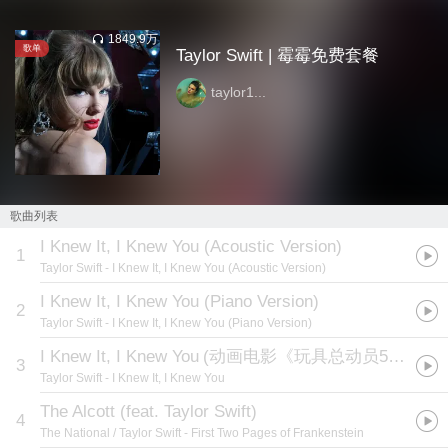
1849.9万
歌单
Taylor Swift | 霉霉免费套餐
taylor1...
歌曲列表
I Knew It, I Knew You (Acoustic Version)
1
Taylor Swift
- I Knew It, I Knew You (Acoustic Version)
I Knew It, I Knew You (Piano Version)
2
Taylor Swift
- I Knew It, I Knew You (Piano Version)
I Knew It, I Knew You
(
动画电影《玩具总动员5》原声单曲
3
Taylor Swift
- I Knew It, I Knew You
The Alcott (feat. Taylor Swift)
4
The National / Taylor Swift
- First Two Pages of Frankenstein