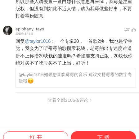
所以那些人请去查一查白嫖什么意思再来bb，我霉是注重
版权，但没有到如此不近人情，请为我霉做些好事，不要
打着霉粉随意
epiphany_tays
127
2019年4月8日
回复
@
taylor1016
：
一个专辑20，一首歌2块，我也是学生
党，我会为了听霉霉的歌攒零花钱，老霉的出专速度难道
赶不上你攒20块钱的速度吗？希望能支持正版，20块钱你
绝对买不了吃亏买不了上当，好听！
@taylor1016
如果您喜欢霉霉的音乐 建议支持霉霉的数字专
辑哦
查看全部
2106
条评论
打 开
下 载