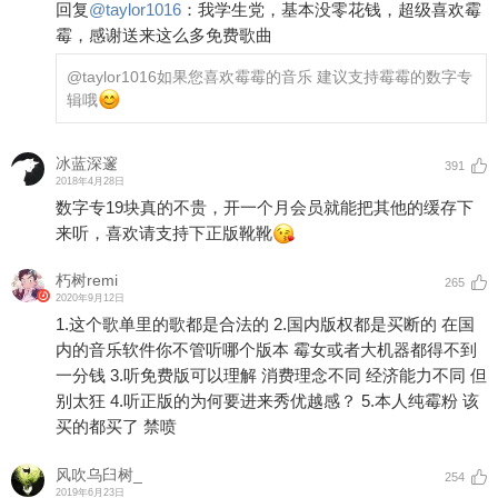
回复
@
taylor1016
：
我学生党，基本没零花钱，超级喜欢霉
霉，感谢送来这么多免费歌曲
@taylor1016
如果您喜欢霉霉的音乐 建议支持霉霉的数字专
辑哦
冰蓝深邃
391
2018年4月28日
数字专19块真的不贵，开一个月会员就能把其他的缓存下
来听，喜欢请支持下正版靴靴
朽树remi
265
2020年9月12日
1.这个歌单里的歌都是合法的 2.国内版权都是买断的 在国
内的音乐软件你不管听哪个版本 霉女或者大机器都得不到
一分钱 3.听免费版可以理解 消费理念不同 经济能力不同 但
别太狂 4.听正版的为何要进来秀优越感？ 5.本人纯霉粉 该
买的都买了 禁喷
风吹乌臼树_
254
2019年6月23日