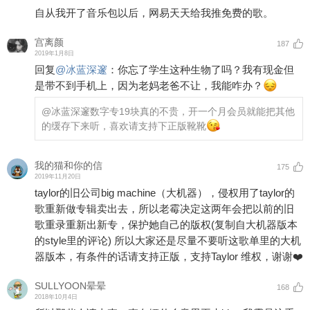
自从我开了音乐包以后，网易天天给我推免费的歌。
宫离颜
187
2019年1月8日
回复
@
冰蓝深邃
：
你忘了学生这种生物了吗？我有现金但
是带不到手机上，因为老妈老爸不让，我能咋办？
@冰蓝深邃
数字专19块真的不贵，开一个月会员就能把其他
的缓存下来听，喜欢请支持下正版靴靴
我的猫和你的信
175
2019年11月20日
taylor的旧公司big machine（大机器），侵权用了taylor的
歌重新做专辑卖出去，所以老霉决定这两年会把以前的旧
歌重录重新出新专，保护她自己的版权(复制自大机器版本
的style里的评论) 所以大家还是尽量不要听这歌单里的大机
器版本，有条件的话请支持正版，支持Taylor 维权，谢谢❤️
SULLYOON晕晕
168
2018年10月4日