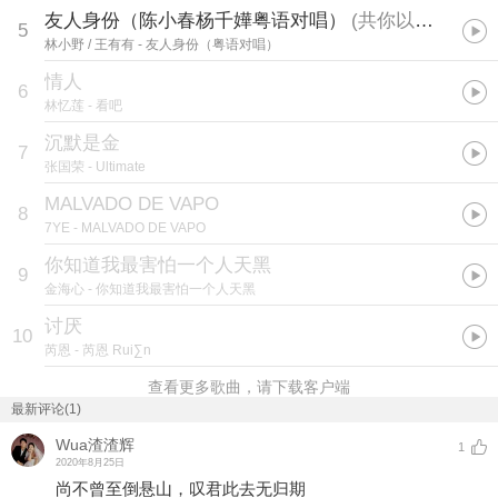
友人身份（陈小春杨千嬅粤语对唱）
(
共你以友人身份，谈情说爱几遍
5
林小野 / 王有有
- 友人身份（粤语对唱）
情人
6
林忆莲
- 看吧
沉默是金
7
张国荣
- Ultimate
MALVADO DE VAPO
8
7YE
- MALVADO DE VAPO
你知道我最害怕一个人天黑
9
金海心
- 你知道我最害怕一个人天黑
讨厌
10
芮恩
- 芮恩 Rui∑n
查看更多歌曲，请下载客户端
最新评论(1)
Wua渣渣辉
1
2020年8月25日
尚不曾至倒悬山，叹君此去无归期