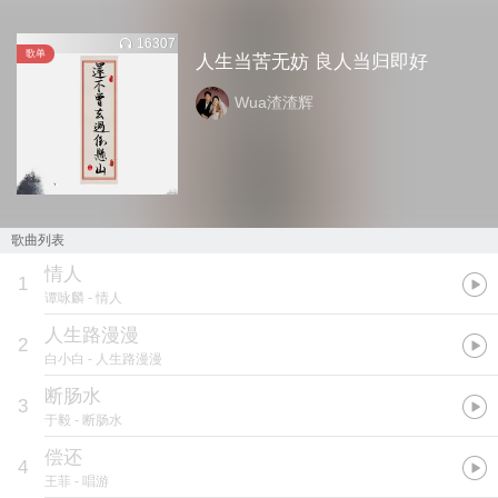
16307
歌单
人生当苦无妨 良人当归即好
Wua渣渣辉
歌曲列表
情人
1
谭咏麟
- 情人
人生路漫漫
2
白小白
- 人生路漫漫
断肠水
3
于毅
- 断肠水
偿还
4
王菲
- 唱游