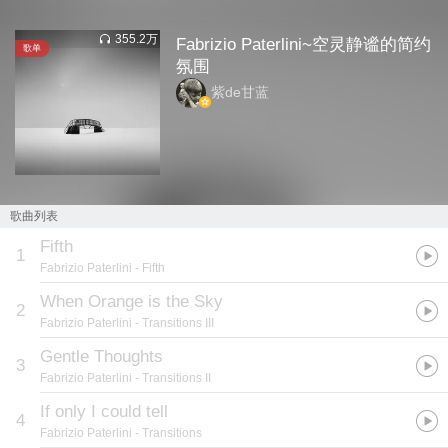
355.2万
Fabrizio Paterlini~空灵静谧的简约
歌单
氛围
紫de甘蓝
歌曲列表
Fifth
1
Fabrizio Paterlini
- Fifth
When Orange is the Sky
2
Fabrizio Paterlini
- Transitions III
Gentle Thoughts
3
Fabrizio Paterlini
- Transitions II
If only I could tell
4
Fabrizio Paterlini
- Transitions