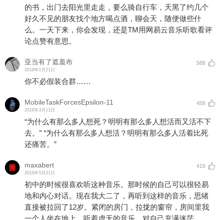
的书，出门去阳光里走走，要么骑自行车，天黑了约几个
好久不见的朋友找个地方喝点酒，聊会天，随便做些什
么。一天下来，你会发现，还是TM用网易云音乐听歌看评
论点赞有意思。
亚当有了遮羞布
588
2018年1月21日
你不必假装合群……
MobileTaskForcesEpsilon-11
458
2018年3月11日
“为什么有那么多人想死？明明有那么多人想活而又活不下
去。” “为什么有那么多人想活？明明有那么多人活着比死
还痛苦。”
maxabert
419
2018年5月21日
初中的时候很喜欢听这种音乐。那时候的自己可以很轻易
地和内心对话。现在我大二了，再听到这样的音乐，思绪
直接被拉回了12岁。紧闭的房门，拉拢的窗帘，房间里我
一个人坐在地上，听着虚无的音乐，对自己充满迷茫。