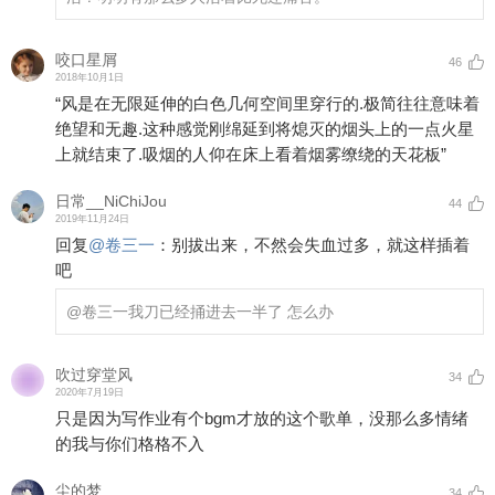
咬口星屑
46
2018年10月1日
“风是在无限延伸的白色几何空间里穿行的.极简往往意味着
绝望和无趣.这种感觉刚绵延到将熄灭的烟头上的一点火星
上就结束了.吸烟的人仰在床上看着烟雾缭绕的天花板”
日常__NiChiJou
44
2019年11月24日
回复
@
卷三一
：
别拔出来，不然会失血过多，就这样插着
吧
@卷三一
我刀已经捅进去一半了 怎么办
吹过穿堂风
34
2020年7月19日
只是因为写作业有个bgm才放的这个歌单，没那么多情绪
的我与你们格格不入
尘的梦
34