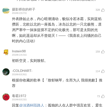
摄影师你的样子
328
2018年2月27日
外表静如止水，内心暗潮涌动，貌似冷若冰霜，实则蓝焰
攒跃，北欧以北的一座孤岛，冰岛以北的一只北极熊，凛
冽严寒中一抹抹捉摸不定的幻化极光，那可是太阳的光
啊，如此遥远却从不曾熄灭！――《我喜欢上闷骚的自己
时的内心活动》
Instein98
159
2018年1月15日
初听空灵，实则致郁。
-COLDHART-
114
2018年6月26日
根据你收藏的歌单【「致郁钢琴」生而为人 我很抱歉】推
荐
毒霸1972
73
2019年6月23日
回复
@
浊酒杯陌路人
：
孤独的人在人群中强言欢笑， 爱生