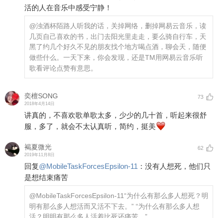
活的人在音乐中感受宁静！
@浊酒杯陌路人
听我的话，关掉网络，删掉网易云音乐，读
几页自己喜欢的书，出门去阳光里走走，要么骑自行车，天
黑了约几个好久不见的朋友找个地方喝点酒，聊会天，随便
做些什么。一天下来，你会发现，还是TM用网易云音乐听
歌看评论点赞有意思。
奕檀SONG
73
2018年4月14日
讲真的，不喜欢歌单歌太多，少少的几十首，听起来很舒
服，多了，就会不太认真听，简约，挺美
褐夏微光
62
2019年11月8日
回复
@
MobileTaskForcesEpsilon-11
：
没有人想死，他们只
是想结束痛苦
@MobileTaskForcesEpsilon-11
“为什么有那么多人想死？明
明有那么多人想活而又活不下去。” “为什么有那么多人想
活？明明有那么多人活着比死还痛苦。”