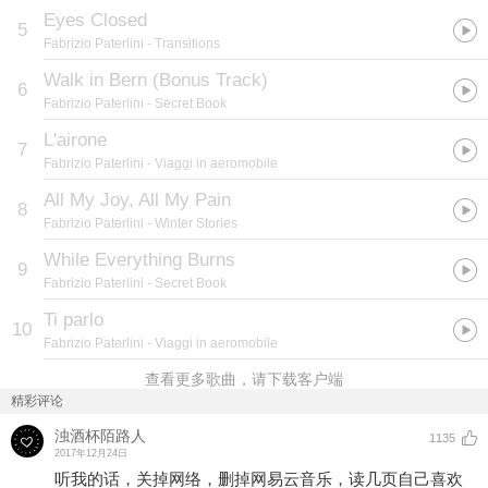
Eyes Closed
5
Fabrizio Paterlini
- Transitions
Walk in Bern (Bonus Track)
6
Fabrizio Paterlini
- Secret Book
L'airone
7
Fabrizio Paterlini
- Viaggi in aeromobile
All My Joy, All My Pain
8
Fabrizio Paterlini
- Winter Stories
While Everything Burns
9
Fabrizio Paterlini
- Secret Book
Ti parlo
10
Fabrizio Paterlini
- Viaggi in aeromobile
查看更多歌曲，请下载客户端
精彩评论
浊酒杯陌路人
1135
2017年12月24日
听我的话，关掉网络，删掉网易云音乐，读几页自己喜欢