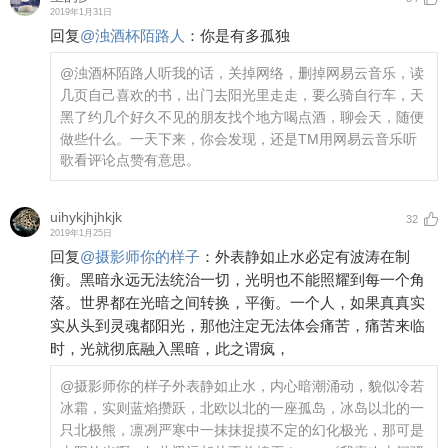
2019年1月31日
回复
@
浊酒杯陌路人
：
你是有多孤独
@浊酒杯陌路人
听我的话，关掉网络，删掉网易云音乐，读
几页自己喜欢的书，出门去阳光里走走，要么骑自行车，天
黑了约几个好久不见的朋友找个地方喝点酒，聊会天，随便
做些什么。一天下来，你会发现，还是TM用网易云音乐听
歌看评论点赞有意思。
uihykjhjhkjk
32
2019年1月25日
回复
@
摄影师你的样子
：
外表静如止水必定有波涛在制
衡。黑暗永远无法统治一切，光明也不能照耀到每一个角
落。世界都在光暗之间转换，平衡。一个人，如果真真实
实从头到灵魂都阳光，那他注定无法体会痛苦，痛苦来临
时，光就彻底融入黑暗，此之谓疯，
@摄影师你的样子
外表静如止水，内心暗潮涌动，貌似冷若
冰霜，实则蓝焰攒跃，北欧以北的一座孤岛，冰岛以北的一
只北极熊，凛冽严寒中一抹抹捉摸不定的幻化极光，那可是