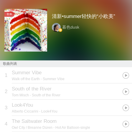
43.1万
歌单
清新•summer轻快的“小欧美”
暮色dusk
歌曲列表
Summer Vibe
1
Walk off the Earth
- Summer Vibe
South of the River
2
Tom Misch
- South of the River
Look4You
3
Alberto Ciccarini
- Look4You
The Saltwater Room
4
Owl City / Breanne Düren
- Hot Air Balloon-single