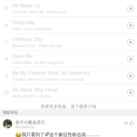
All About Us
5
He Is We / Owl City
- All About Us
Shitty day
6
SoKo
- Soko not Sokute
Ordinary Day
7
Melanie Penn
- Wake up Love
Save Me
8
Aimee Allen
- A Little Happiness
Be My Forever (feat. Ed Sheeran)
9
Christina Perri / Ed Sheeran
- head or heart
All About Your Heart
10
Mindy Gledhill
- Anchor
查看更多歌曲，请下载客户端
精彩评论
坐只小船去芬兰
90
2017年8月27日
我只看到了🌈这个象征性标志就………