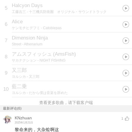
Halcyon Days
5
工藤吉三
- 十三機兵防衛圏 オリジナル・サウンドトラック
Alice
6
ケンモチヒデフミ
- Catoblepas
Dimension Ninja
7
Street
- Athenarium
アムスフィッシュ
(
AmsFish
)
8
サカナクション
- NIGHT FISHING
又三郎
9
ヨルシカ
- 又三郎
藍二乗
10
ヨルシカ
- だから僕は音楽を辞めた
查看更多歌曲，请下载客户端
最新评论(6)
KNzhuan
1
2025年1月21日
黎命来的，大杂烩啊这