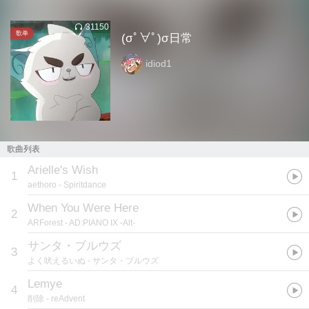
31150
歌单
(σﾟ∀ﾟ)σ日常
idiod1
歌曲列表
Arielle's Wish
1
aethoro
- Spiritdance
When You Were Here
2
ARForest
- AD:PIANO IX -Alt-
サンタ・ブルウズ
3
よく吠えるいぬ
- サンタ・ブルウズ
Lemye
4
削除
- reAdvent