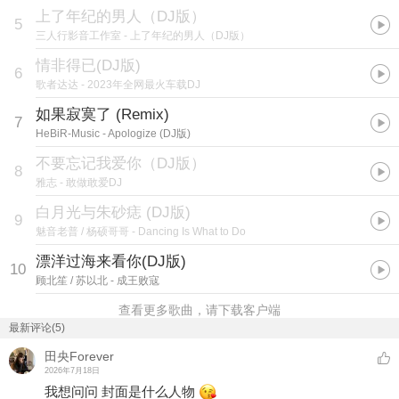
上了年纪的男人（DJ版）
5
三人行影音工作室
- 上了年纪的男人（DJ版）
情非得已(DJ版)
6
歌者达达
- 2023年全网最火车载DJ
如果寂寞了 (Remix)
7
HeBiR-Music
- Apologize (DJ版)
不要忘记我爱你（DJ版）
8
雅志
- 敢做敢爱DJ
白月光与朱砂痣 (DJ版)
9
魅音老普 / 杨硕哥哥
- Dancing Is What to Do
漂洋过海来看你(DJ版)
10
顾北笙 / 苏以北
- 成王败寇
查看更多歌曲，请下载客户端
最新评论(5)
田央Forever
2026年7月18日
我想问问 封面是什么人物