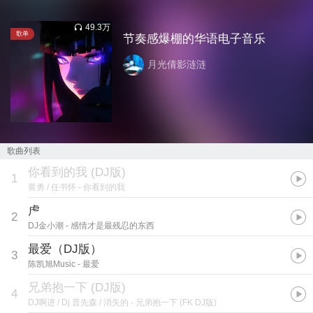
49.3万
歌单
节奏感爆棚的华语电子音乐
月光倩影涟涟
歌曲列表
你看到的我 (DJ版)
1
黄勇 / 任书怀
- 你看到的我
虍
2
DJ金小潮
- 感情才是最残忍的东西
最爱（DJ版）
3
陈凯旭Music
- 最爱
兄弟抱一下 (DJ版)
4
DJ啊进 / Dj 普先森 / 消失的
- 兄弟抱一下 (FK DJ版)