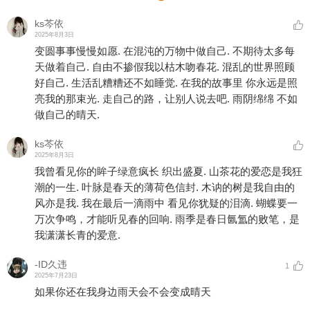
ks芩依
2025年8月3日
变圆事事慢慢如愿. 在混沌的万物中做自己. 不期待太多每
天做着自己. 自由不掺假我以枯木吻春花. 混乱的世界照顾
好自己. 生活乱糟糟还不如睡觉. 在我的故事里 你永远是照
亮我的那束光. 走自己的路，让别人说去吧. 雨阴绵绵 不如
做自己的晴天.
ks芩依
2025年8月3日
我曾看见你的眸子绿意疯长 织出盛夏. 山茶花的爱恋是我狂
潮的一生. 叶脉是春天的薄荷色信封. 木讷的树是我自由的
风亦是我. 我在最后一滴雨中 看见你犹疑的泪滴. 蝴蝶要一
万次争鸣，才能听见春的回响. 雨季是春日氤氲的败笔，是
我潇潇长青的爱意.
-ID久违
1
2025年7月23日
如果你还在我身边雨天会不会变成晴天