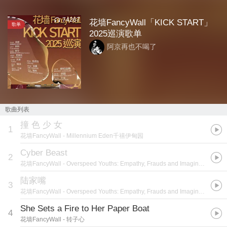
74267
花墙FancyWall「KICK START」
歌单
2025巡演歌单
阿京再也不喝了
歌曲列表
撞 色 少 女
1
花墙FancyWall
- Millennium Eden千禧伊甸园
Cyber Beast
2
花墙FancyWall
- Overspeed Youths: Empathy, Frauds and Imaginary Troops
陆家嘴
3
花墙FancyWall
- Overspeed Youths: Empathy, Frauds and Imaginary Troops
She Sets a Fire to Her Paper Boat
4
花墙FancyWall
- 转子心