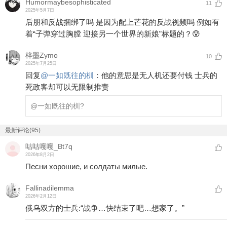
Humormaybesophisticated
11
2025年5月7日
后朋和反战捆绑了吗 是因为配上芒花的反战视频吗 例如有
着“子弹穿过胸膛 迎接另一个世界的新娘”标题的？😰
梓墨Zymo
10
2025年7月25日
回复
@
一如既往的杊
：
他的意思是无人机还要付钱 士兵的
死政客却可以无限制推责
@一如既往的杊
?
最新评论(95)
咕咕嘎嘎_Bt7q
2026年8月2日
Песни хорошие, и солдаты милые.
Fallinadilemma
2026年2月12日
俄乌双方的士兵:“战争…快结束了吧…想家了。”