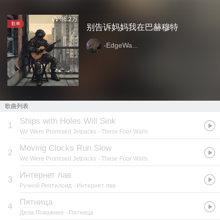
36.2万
歌单
别告诉妈妈我在巴赫穆特
-EdgeWa...
歌曲列表
Ships with Holes Will Sink
1
We Were Promised Jetpacks
- These Four Walls
Moving Clocks Run Slow
2
We Were Promised Jetpacks
- These Four Walls
Интернет лав
3
Ручной Рептилоид
- Интернет лав
Пятница
4
Дела Поважнее
- Пятница