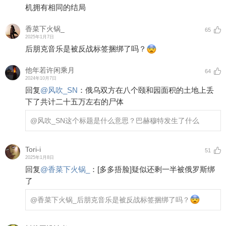
机拥有相同的结局
香菜下火锅_
65
2025年1月7日
后朋克音乐是被反战标签捆绑了吗？
他年若许闲乘月
64
2024年10月7日
回复
@
风吹_SN
：
俄乌双方在八个颐和园面积的土地上丢
下了共计二十五万左右的尸体
@风吹_SN
这个标题是什么意思？巴赫穆特发生了什么
Tori-i
51
2025年1月8日
回复
@
香菜下火锅_
：
[多多捂脸]
疑似还剩一半被俄罗斯绑
了
@香菜下火锅_
后朋克音乐是被反战标签捆绑了吗？