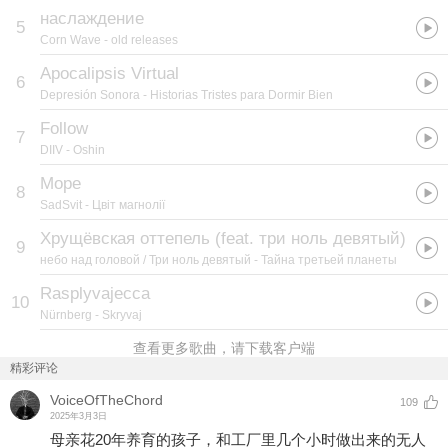
наслаждение
5
Corn Wave
- old releases
Apocalipsis Virtual
6
Depresión Sonora
- Historias Tristes para Dormir Bien
Follow
7
DIIV
- Oshin
Море
8
SadSvit
- Цвіт магнолії
Хрущёвская оттепель (feat. три ноль девятый)
9
небо над головой / Три ноль девятый
- Тайна третьей планеты
Rasplyvajecca
10
Nürnberg
- Skryvaj
查看更多歌曲，请下载客户端
精彩评论
VoiceOfTheChord
109
2025年3月3日
母亲花20年养育的孩子，和工厂里几个小时做出来的无人