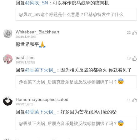
回复
@
风吹_SN
：
可以称作俄乌战争的绞肉机
@风吹_SN
这个标题是什么意思？巴赫穆特发生了什么
Whitebear_Blackheart
22
2024年12月20日
愿世界和平
past_lifes
19
2025年1月24日
回复
@
香菜下火锅_
：
因为相关反战的都会火 你就看见了
@香菜下火锅_
后朋克音乐是被反战标签捆绑了吗？
Humormaybesophisticated
11
2025年5月7日
回复
@
香菜下火锅_
：
好多因为芒花跟风引流的😰
@香菜下火锅_
后朋克音乐是被反战标签捆绑了吗？