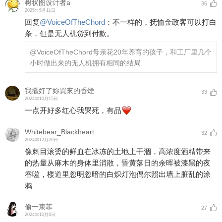
树状图设计者a
36
2025年5月11日
回复
@
VoiceOfTheChord
：
不一样的，抚恤金政客可以打白
条，但是无人机货到付款。
@VoiceOfTheChord
母亲花20年养育的孩子，和工厂里几个
小时做出来的无人机拥有相同的结局
我擺好了妳買來的香煙
33
2024年10月15日
一点开好多红心我哭死，有品
Whitebear_Blackheart
32
2024年12月20日
像刺目滚烫的鲜血在冰冻的土地上干涸，高浓度酒精带来
的热量从麻木的身体里消散，昏黄落日的余晖被漆黑的夜
吞噬，楼道里忽明忽暗的白炽灯泡偶尔照出墙上脏乱的涂
鸦
偷一束菲
27
2024年10月6日