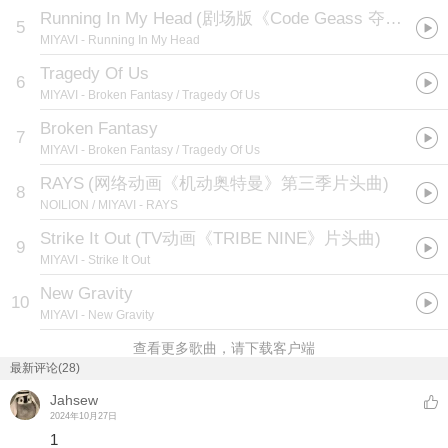
Running In My Head
(
剧场版《Code Geass 夺还的罗赛》OP
5
MIYAVI
- Running In My Head
Tragedy Of Us
6
MIYAVI
- Broken Fantasy / Tragedy Of Us
Broken Fantasy
7
MIYAVI
- Broken Fantasy / Tragedy Of Us
RAYS
(
网络动画《机动奥特曼》第三季片头曲
)
8
NOILION / MIYAVI
- RAYS
Strike It Out
(
TV动画《TRIBE NINE》片头曲
)
9
MIYAVI
- Strike It Out
New Gravity
10
MIYAVI
- New Gravity
查看更多歌曲，请下载客户端
最新评论(28)
Jahsew
2024年10月27日
1