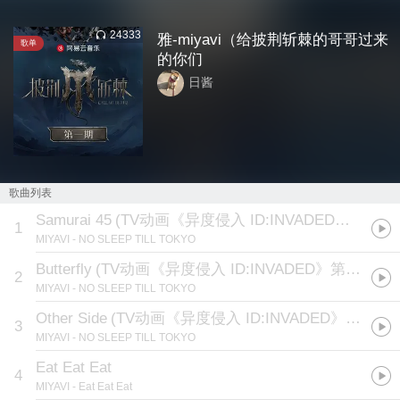
24333
雅-miyavi（给披荆斩棘的哥哥过来
歌单
的你们
日酱
歌曲列表
Samurai 45
(
TV动画《异度侵入 ID:INVADED》第四话插曲
1
MIYAVI
- NO SLEEP TILL TOKYO
Butterfly
(
TV动画《异度侵入 ID:INVADED》第十二话插曲
2
MIYAVI
- NO SLEEP TILL TOKYO
Other Side
(
TV动画《异度侵入 ID:INVADED》片尾曲
)
3
MIYAVI
- NO SLEEP TILL TOKYO
Eat Eat Eat
4
MIYAVI
- Eat Eat Eat