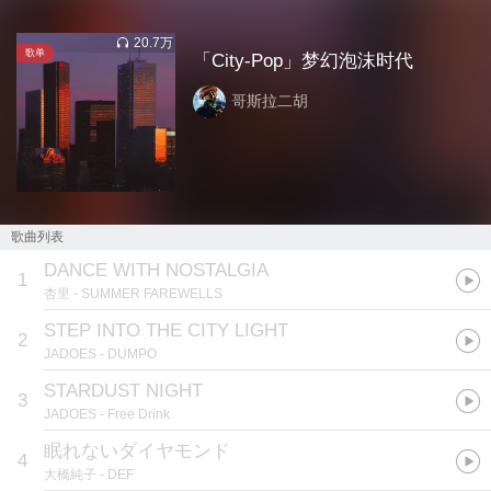
20.7万
歌单
「City-Pop」梦幻泡沫时代
哥斯拉二胡
歌曲列表
DANCE WITH NOSTALGIA
1
杏里
- SUMMER FAREWELLS
STEP INTO THE CITY LIGHT
2
JADOES
- DUMPO
STARDUST NIGHT
3
JADOES
- Free Drink
眠れないダイヤモンド
4
大橋純子
- DEF