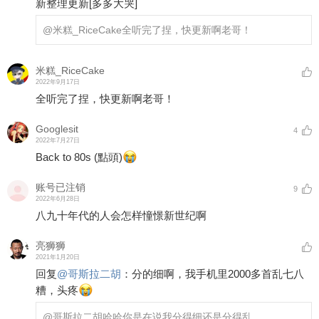
新整理更新
[多多大哭]
@米糕_RiceCake
全听完了捏，快更新啊老哥！
米糕_RiceCake
2022年9月17日
全听完了捏，快更新啊老哥！
Googlesit
4
2022年7月27日
Back to 80s (點頭)
账号已注销
9
2022年6月28日
八九十年代的人会怎样憧憬新世纪啊
亮狮狮
2021年1月20日
回复
@
哥斯拉二胡
：
分的细啊，我手机里2000多首乱七八
糟，头疼
@哥斯拉二胡
哈哈你是在说我分得细还是分得乱