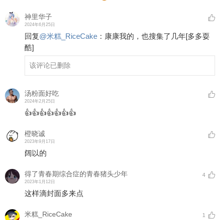
神里华子
2024年6月25日
回复
@
米糕_RiceCake
：
康康我的，也搜集了几年
[多多耍
酷]
该评论已删除
汤粉面好吃
2024年2月25日
👍👍👍👍👍👍👍
橙晓诚
2023年9月17日
阔以的
得了青春期综合症的青春猪头少年
4
2023年1月12日
这样滴封面多来点
米糕_RiceCake
1