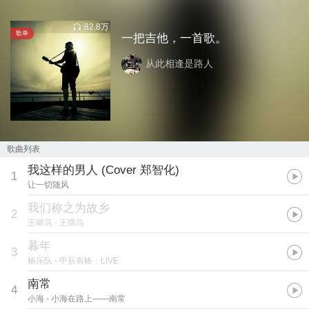
82.8万
歌单
一把吉他，一首歌。
从此相逢是路人
歌曲列表
我这样的男人 (Cover 郑智化)
1
让一切随风
我们称之为故乡
2
王喂马
- 王喂马
暮年
3
椿乐队
- 甲辰有椿：LIVE
南常
4
小海
- 小海在路上——南常