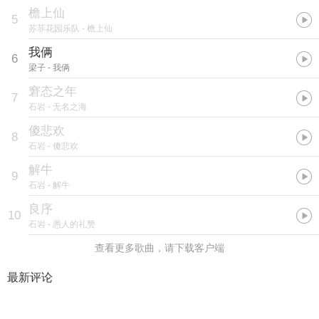
檐上仙
5
苏菲花园乐队
- 檐上仙
我俩
6
梁子
- 我俩
窘态之年
7
石岩
- 无名之海
傻悲欢
8
石岩
- 傻悲欢
解牛
9
石岩
- 解牛
良序
10
石岩
- 愚人的礼赞
查看更多歌曲，请下载客户端
最新评论