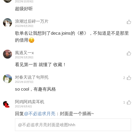
2022年10月9日
超级好听
浪潮过后碎一万片
2022年6月26日
歌单名让我想到了deca joins的《桥》，不知道是不是那里
的借用
風過又一x
2022年3月28日
看见第一首 就懂了 收藏！
对春天说了句拜托
2
2021年10月5日
so cool，有趣有风格
阿鸡阿鸡卖耳机
1
2021年9月4日
回复
@
不必追求月亮
：
封面是一个插画~
@不必追求月亮
封面是啥图hhh