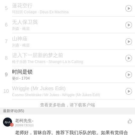
蓮花空行
5
珂拉琪 Collage
- Deus Ex Machina
无人保卫我
6
刘森
- 峨眉
山神庙
7
刘森
- 峨眉
进入下一层新的梦之前
8
椅子乐团 The Chairs
- Shangri-La Is Calling
时间是锁
9
瓷ci
- 1704
Wriggle (Mr Jukes Edit)
10
Cosmo Sheldrake / Mr Jukes
- Wriggle (Mr Jukes Edit)
查看更多歌曲，请下载客户端
最新评论(85)
老柯先生-
2026年7月31日
老师好，冒昧自荐。推荐下我们乐队的歌。如果有觉得合