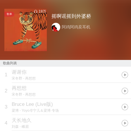
19万
歌单
摇啊谣摇到外婆桥
阿鸡阿鸡卖耳机
歌曲列表
谢谢你
1
宋冬野
- 再想想
再想想
2
宋冬野
- 再想想
Bruce Lee (Live版)
3
梁博
- Yoyo岑宁儿＆梁博·专场
天长地久
4
刘森
- 峨眉