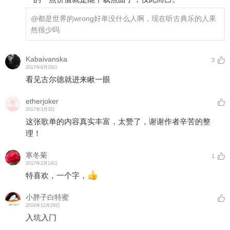
@都是世界的wrong
好单没什么人啊，现在听古典乐的人果
然很少吗
Kabaivanska
3
2017年6月29日
看见古尔德就进来瞅一眼
etherjoker
2017年3月3日
这张歌单的内容真实丰富，太赞了，谢谢作者辛苦的整
理！
寒冬菊
1
2017年2月14日
特喜欢，一个字，
小胖子白特蜜
2016年12月28日
入坑入门