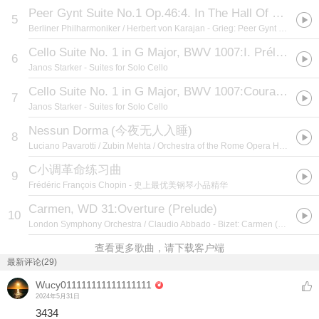
Peer Gynt Suite No.1 Op.46:4. In The Hall Of The Mountain King
5
Berliner Philharmoniker / Herbert von Karajan
- Grieg: Peer Gynt Suites, Holbert Suite - Sibelius: Finlandia, Tapiola, Valse Triste
Cello Suite No. 1 in G Major, BWV 1007:I. Prélude
6
Janos Starker
- Suites for Solo Cello
Cello Suite No. 1 in G Major, BWV 1007:Courante
7
Janos Starker
- Suites for Solo Cello
Nessun Dorma
(
今夜无人入睡
)
8
Luciano Pavarotti / Zubin Mehta / Orchestra of the Rome Opera House / Orchestra del Maggio Musicale Fiorentino
C小调革命练习曲
9
Frédéric François Chopin
- 史上最优美钢琴小品精华
Carmen, WD 31:Overture (Prelude)
10
London Symphony Orchestra / Claudio Abbado
- Bizet: Carmen (3 CD's)
查看更多歌曲，请下载客户端
最新评论(29)
Wucy011111111111111111
2024年5月31日
3434