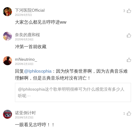
下河医院Official
3
2022年6月5日
大家怎么都见古哼哼进ww
奈良的鹿和桜
2020年6月24日
冲第一首就收藏
mNeutrino_
2020年2月10日
回复
@
Iphilosophia
：
因为快节奏世界啊，因为古典音乐难
理解啊，但是古典音乐绝对没有消亡！
@Iphilosophia
这个歌单明明很棒可为什么感觉没有多少人
听呢···
诺亚倒计时
1
2019年5月15日
一眼看见古哼哼！！