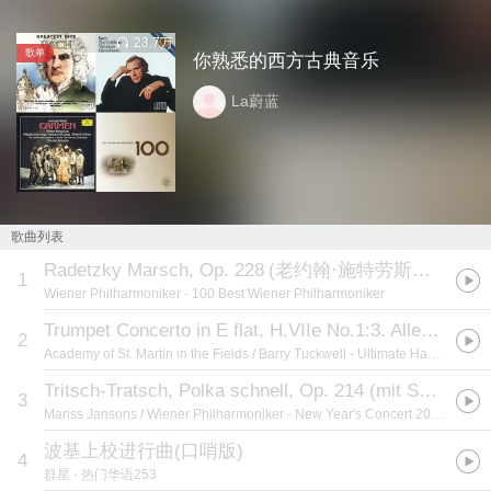
23.7万
歌单
你熟悉的西方古典音乐
La蔚蓝
歌曲列表
Radetzky Marsch, Op. 228
(
老约翰·施特劳斯：拉德茨基进行曲
1
Wiener Philharmoniker
- 100 Best Wiener Philharmoniker
Trumpet Concerto in E flat, H.VIIe No.1:3. Allegro
2
Academy of St. Martin in the Fields / Barry Tuckwell
- Ultimate Haydn: The Essential Masterpieces
Tritsch-Tratsch, Polka schnell, Op. 214 (mit Sängerknaben)
3
Mariss Jansons / Wiener Philharmoniker
- New Year's Concert 2012 / Neujahrskonzert 2012
波基上校进行曲(口哨版)
4
群星
- 热门华语253