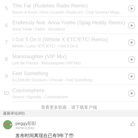
This Far (Rudelies Radio Remix)
5
Raven & Kreyn / Nino Lucarelli / RudeLies
- Club Summer Megamix 2020
Endlessly feat. Anna Yvette (Spag Heddy Remix)
6
Anna Yvette / Dabin
- Bloodless
I Got 5 On It (Whiiite X ETC!ETC! Remix)
7
Whiiite / Luniz / ETC!ETC!
- I Got 5 On It
Manslaughter (VIP Mix)
8
Lets Be Friends
- Manslaughter (VIP Mix)
Feel Something
9
ILLENIUM / Excision / I Prevail
- Feel Something
Cosmosphere
10
Osanzi / Xignality
- Cosmosphere
查看更多歌曲，请下载客户端
最新评论(60)
peggy彭彭
2025年11月9日
发布时间离现在已有9年了🥹