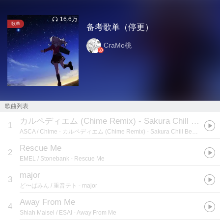
16.6万
歌单
备考歌单（停更）
CraMo桃
歌曲列表
カルペディエム (Chime Remix) - Sakura Chill Beats Singles
1
ASCA / Chime
- カルペディエム (Chime Remix) - Sakura Chill Beats Singles
Rescue Me
2
EMEL / Stonebank
- Rescue Me
major
3
ど〜ぱみん / 重音テト
- major
Away From Me
4
Shiah Maisel / ESAI
- Away From Me