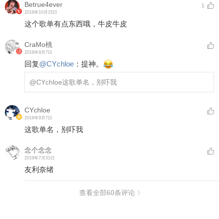
Betrue4ever
1
2019年10月15日
这个歌单有点东西哦，牛皮牛皮
CraMo桃
2019年9月7日
回复
@
CYchloe
：
提神。
@CYchloe
这歌单名，别吓我
CYchloe
2019年9月7日
这歌单名，别吓我
念个念念
2019年7月31日
友利奈绪
查看全部
60
条评论