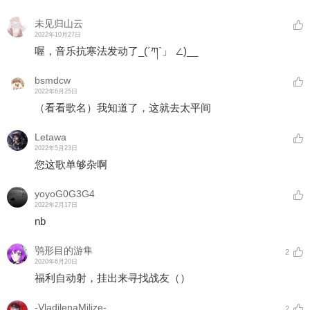
未见归山云
2022年10月27日
喔，音乐抗寒法发动了_(´ཀ`」 ∠)__
bsmdcw
2022年6月25日
（看看歌名）我知道了，这就去太平间
Letawa
2022年5月23日
您这歌单够杂啊
yoyoG0G3G4
2022年2月17日
nb
鸮形目的游隼
2
2020年6月20日
福利自动射，挂出来寻找战友（）
-VladilenaMilize-
2