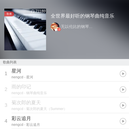
71180
歌单
全世界最好听的钢琴曲纯音乐
无以伦比的钢琴...
歌曲列表
星河
1
nengcd
- 星河
雨的印记
2
nengcd
- 钢琴曲纯音乐
菊次郎的夏天
3
nengcd
- 菊次郎的夏天（Summer）
彩云追月
4
nengcd
- 彩云追月