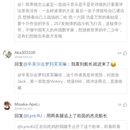
@丿凯蒂猫
怎么鉴定一首战斗音乐是不是史诗级的只要看评
论里有没有：一去碎凌霄的大圣 最后一发子弹留给自己通讯
员 想骑着自己上战场的二哈 统一六国 功盖万世的秦始皇，
要十斤作业的学生，257发炮弹的战斗机飞行员，送核弹小
哥，不懂中国军人的外国数学家，想拯救世界的中二少年，
还有幻想能击杀敌方首领
Aka303100
64
2019年10月1日
回复
@
辛美尔会梦到芙芙嘛
：
我看到船长就进来了
@辛美尔会梦到芙芙嘛
哇，这个作者真是有觉悟，封面放
Jack，第一首歌放Victory，绝逼666，就冲这两点，直接收
藏
Misaka-ApeLi
54
2019年3月20日
回复
@
Lyric4U
：
用两条腿追上了前面的杰克船长
@Lyric4U
正在玩吃鸡的我随手点开了这个歌单，听着听着