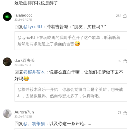
这歌曲排序我也是醉了
lalaladccc
264
2018年5月27日
回复
@
Lyric4U
：
冲着吉普喊：“朋友，买挂吗？”
@Lyric4U
正在玩吃鸡的我随手点开了这个歌单，听着听着
居然用两条腿追上了前面的吉普
dark百夫长
92
2019年2月7日
回复
@
樱井莜木
：
说那么直白干嘛，让他们把梦做下去不
好吗
@樱井莜木
音乐一开始，你总会觉得自己是个英雄，想去战
斗，去拯救世界。然而你想太多了，认真听吧。
Aurora7un
78
2019年7月15日
回复
@
丿凯蒂猫
：
以及你这一条评论......