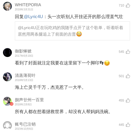
WHITEPORIA
710
2018年3月31日
回复
@
Lyric4U
：
头一次听别人开挂还开的那么理直气壮
@Lyric4U
正在玩吃鸡的我随手点开了这个歌单，听着听着
居然用两条腿追上了前面的吉普
御影惏猇
545
2017年6月19日
看到了封面就注定我要在这里留下一个脚印👣
清蒸薄荷叶
501
2018年5月13日
海上亡灵千千万，杰克惹了一大半。
捌声廿州一百里
455
2018年2月8日
所有人都在想着拯救世界，却没有人帮妈妈洗碗。
账号已注销
445
2015年10月6日