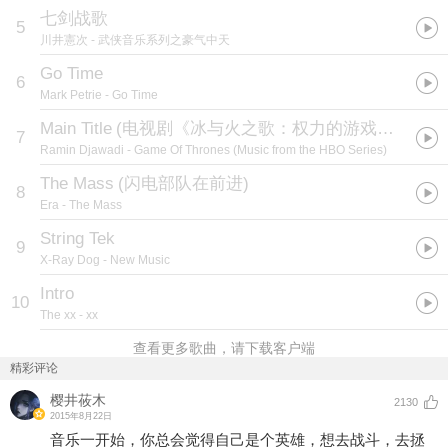
七剑战歌
5
川井憲次
- 武侠音乐系列之豪气中天
Go Time
6
Mark Petrie
- Go Time
Main Title
(
电视剧《冰与火之歌：权力的游戏》配乐
)
7
Ramin Djawadi
- Game Of Thrones (Music from the HBO Series)
The Mass
(
闪电部队在前进
)
8
Era
- The Mass
String Tek
9
X-Ray Dog
- New Music
Intro
10
The xx
- xx
查看更多歌曲，请下载客户端
精彩评论
樱井莜木
2130
2015年8月22日
音乐一开始，你总会觉得自己是个英雄，想去战斗，去拯