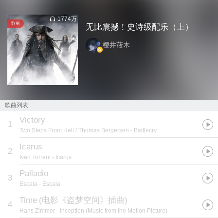
1774万
歌单
无比震撼！史诗级配乐（上）
樱井莜木
歌曲列表
Victory
1
Two Steps From Hell / Thomas Bergersen
- Battlecry
Icarus
2
Ivan Torrent
- Icarus
Palladio
3
Escala
- Escala
Time
(
电影《盗梦空间》插曲
)
4
Hans Zimmer
- Inception (Music from the Motion Picture)