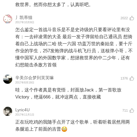
救世界。然而你想太多了，认真听吧。
丿凯蒂猫
2022
2017年10月9日
怎么鉴定一首战斗音乐是不是史诗级的只要看评论里有没
有：一去碎凌霄的大圣 最后一发子弹留给自己通讯员 想骑
着自己上战场的二哈 统一六国 功盖万世的秦始皇，要十斤
作业的学生，257发炮弹的战斗机飞行员，送核弹小哥，不
懂中国军人的外国数学家，想拯救世界的中二少年，还有
幻想能击杀敌方首领
辛美尔会梦到芙芙嘛
1376
2017年8月19日
哇，这个作者真是有觉悟，封面放Jack，第一首歌放
Victory，绝逼666，就冲这两点，直接收藏
Lyric4U
711
2017年11月1日
正在玩吃鸡的我随手点开了这个歌单，听着听着居然用两
条腿追上了前面的吉普