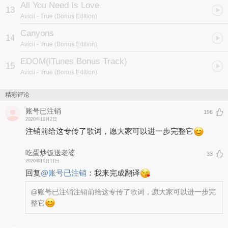
All You Need Is Love
13
Avicii
- True (Bonus Edition)
Canyons
14
Avicii
- True (Bonus Edition)
EDOM
(iTunes Bonus Track)
15
Avicii
- True (Bonus Edition)
精彩评论
账号已注销
196
2020年10月2日
注销前给这专传了歌词，愿大家可以进一步完整它
吃蛋炒饭送老婆
33
2020年10月11日
回复
@
账号已注销
：
我来完成翻译
@账号已注销
注销前给这专传了歌词，愿大家可以进一步完
整它