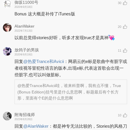
御坂11000号
30
2020年9月18日
Bonus 这大概是补传了iTunes版
AIanWaker
20
2022年7月13日
以前总觉得stories好听，听多才发现true才是真神
放鸽子的男孩
11
2020年9月19日
回复
@
热爱Trance和Avicii
：
网易云的e标是歌曲中有脏字或
者歧视等冒犯性语言的版本,出现e标,代表这首歌会出现一
些脏字,也可以叫做脏标。
@热爱Trance和Avicii
哇，谁来科普啊，我有点不懂，True
(Bonus Edition)括号里是什么意思啊，标题最后有个长方
形，里面有个E的是什么意思啊
附海招魂师
10
2023年8月28日
回复
@
AIanWaker
：
都是神专无法比较的，Stories的风格刀