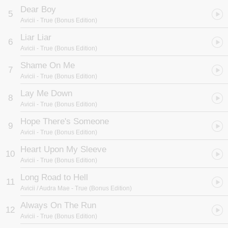
Dear Boy
5
Avicii
- True (Bonus Edition)
Liar Liar
6
Avicii
- True (Bonus Edition)
Shame On Me
7
Avicii
- True (Bonus Edition)
Lay Me Down
8
Avicii
- True (Bonus Edition)
Hope There's Someone
9
Avicii
- True (Bonus Edition)
Heart Upon My Sleeve
10
Avicii
- True (Bonus Edition)
Long Road to Hell
11
Avicii / Audra Mae
- True (Bonus Edition)
Always On The Run
12
Avicii
- True (Bonus Edition)