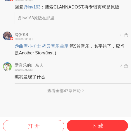
回复
@
lnv163
：
搜索CLANNADOST,再专辑页就是原版
@lnv163
原版在那里
冷罗KS
6
2019年7月17日
@曲库小护士
@云音乐曲库
第9首音乐，名字错了，应当
是Another Story(inst.)
爱音乐的广东人
3
2019年1月29日
瞧我发现了什么
查看全部
47
条评论
打 开
下 载