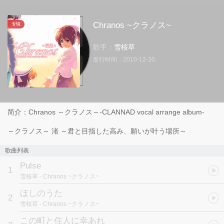
Chranos ~クラノス~
专辑
歌手：
雪桜草
发行时间：
2010-12-30
简介：Chranos ～クラノス～-CLANNAD vocal arrange album-
～クラノス～ 渚 ～君と目指した高み、願いが叶う場所～
歌曲列表
Pulse
1
雪桜草
- Chranos ~クラノス~
ほしのうた
2
雪桜草
- Chranos ~クラノス~
この町と住人に幸あれ