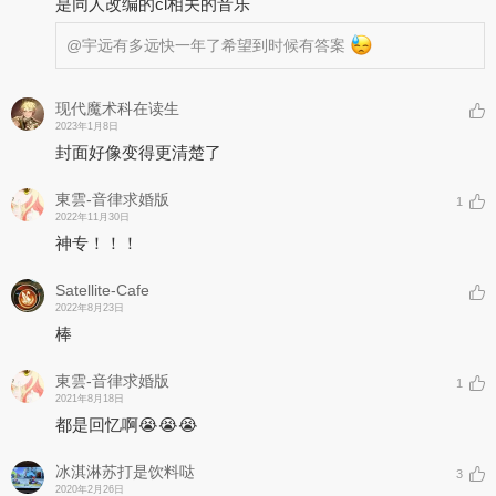
是同人改编的cl相关的音乐
@宇远有多远
快一年了希望到时候有答案
现代魔术科在读生
2023年1月8日
封面好像变得更清楚了
東雲-音律求婚版
1
2022年11月30日
神专！！！
Satellite-Cafe
2022年8月23日
棒
東雲-音律求婚版
1
2021年8月18日
都是回忆啊😭😭😭
冰淇淋苏打是饮料哒
3
2020年2月26日