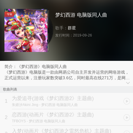
梦幻西游 电脑版同人曲
专辑
歌手：
群星
发行时间：
2019-09-26
简介：《梦幻西游》电脑版同人曲
《梦幻西游》电脑版是一款由网易公司自主开发并运营的网络游戏，
正式运营以来，注册玩家数突破3.6亿，同时最高在线271万，是网易
西游题材扛鼎之作。
歌曲列表
为爱追寻
(游戏《梦幻西游2》主题曲)
1
朱婧汐Akini Jing
- 梦幻西游 电脑版同人曲
恋西游
(动画片《梦幻西游2》主题曲)
2
TFBOYS
- 梦幻西游 电脑版同人曲
入梦
(动画片《梦幻西游之雷怒危机》主题曲)