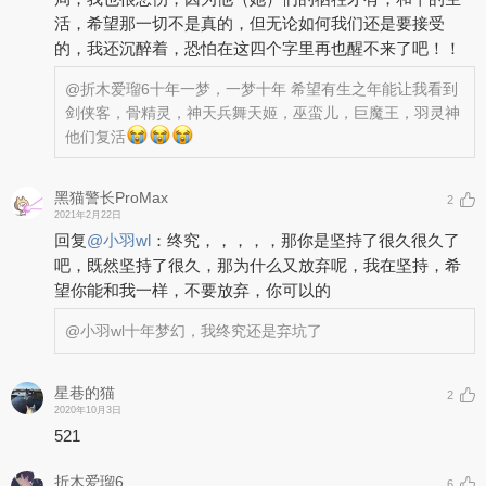
活，希望那一切不是真的，但无论如何我们还是要接受
的，我还沉醉着，恐怕在这四个字里再也醒不来了吧！！
@折木爱瑠6
十年一梦，一梦十年 希望有生之年能让我看到
剑侠客，骨精灵，神天兵舞天姬，巫蛮儿，巨魔王，羽灵神
他们复活
黑猫警长ProMax
2
2021年2月22日
回复
@
小羽wl
：
终究，，，，，那你是坚持了很久很久了
吧，既然坚持了很久，那为什么又放弃呢，我在坚持，希
望你能和我一样，不要放弃，你可以的
@小羽wl
十年梦幻，我终究还是弃坑了
星巷的猫
2
2020年10月3日
521
折木爱瑠6
6