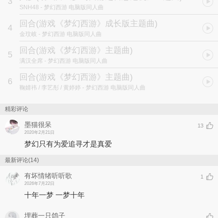
3
SNH48
- 梦幻西游 电脑版同人曲
回合
(游戏《梦幻西游》成长版主题曲)
4
金玟岐
- 梦幻西游 电脑版同人曲
回合
(游戏《梦幻西游》主题曲)
5
满汉全席
- 梦幻西游 电脑版同人曲
回合
(游戏《梦幻西游》主题曲)
6
鞠婧祎 / 李艺彤 / 黄婷婷
- 梦幻西游 电脑版同人曲
精彩评论
墨猫很呆
13
2020年2月21日
梦幻只有为爱追寻才是真爱
最新评论(14)
有坏情绪听听歌
1
2026年7月22日
十年一梦 一梦十年
埋葬一只鸽子