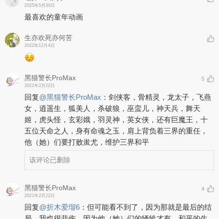
2025年5月30日
最喜欢的童年动画
生亦欢死亦何苦
2022年12月4日
黑猫警长ProMax
5
2021年2月22日
回复
@
黑猫警长ProMax
：
剑侠客，骨精灵，龙太子，飞燕
女，逍遥生，狐美人，杀破狼，巫蛮儿，神天兵，舞天
姬，虎头怪，玄彩娥，羽灵神，英女侠，还有巨魔王，十
五位天命之人，身有命魂之玉，肩上背负着三界的重任，
他（她）们要打败蚩尤，维护三界和平
该评论已删除
黑猫警长ProMax
4
2021年2月22日
回复
@
折木爱瑠6
：
但可能看不到了，因为那就是最后的结
局，我也很悲伤，因为他（她）们的牺牲才有，和平的生